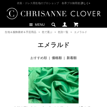
衣装・ドレス用生地のプロショップ 各界プロ御用達
詳しく>
MENU
生地＆服飾素材＆手芸用品
>
色で選ぶ
>
色別一覧
>
エメラルド
エメラルド
おすすめ順 |
価格順
|
新着順