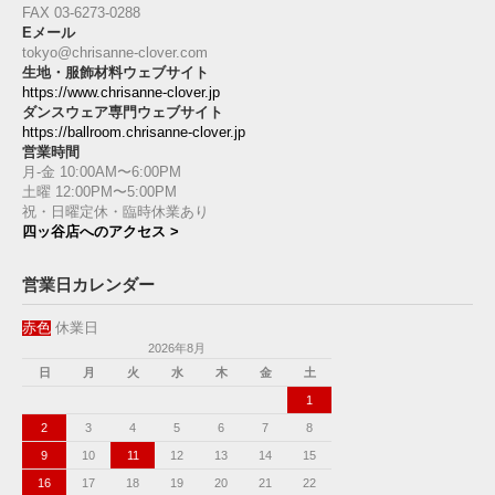
FAX 03-6273-0288
Eメール
tokyo@chrisanne-clover.com
生地・服飾材料ウェブサイト
https://www.chrisanne-clover.jp
ダンスウェア専門ウェブサイト
https://ballroom.chrisanne-clover.jp
営業時間
月-金 10:00AM〜6:00PM
土曜 12:00PM〜5:00PM
祝・日曜定休・臨時休業あり
四ッ谷店へのアクセス >
営業日カレンダー
赤色
休業日
2026年8月
日
月
火
水
木
金
土
1
2
3
4
5
6
7
8
9
10
11
12
13
14
15
16
17
18
19
20
21
22