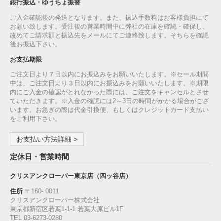
銀行振込・ゆうちょ振替
ご入金確認後の発送となります。また、振込手数料はお客様負担にて
お願い致します。受注後の営業時間中に弊社の在庫を確認・確保し、
改めてご請求額と振込先をメールにてご連絡致します。そちらを確認
後お振込下さい。
お支払期限
ご注文日より７日以内にお振込みをお願いいたします。※セール期間
中は、ご注文日より３日以内にお振込みをお願いいたします。※期限
内にご入金の確認がとれなかった際には、ご注文をキャンセルとさせ
ていただきます。※入金の確認には2～3日の時間がかかる場合がござ
います。お急ぎの際は代金引換便、もしくはクレジットカード支払い
をご利用下さい。
お支払い方法詳細 >
定休日・営業時間
クリスアンクローバー東京店（四ッ谷店）
住所
〒160‐ 0011
クリスアンクローバー株式会社
東京都新宿区若葉1‐1-1 若葉大原ビル1F
TEL 03-6273-0280