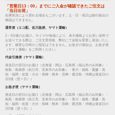
「営業日13：00」までにご入金が確認できたご注文は
「当日出荷」
在庫状況により遅れる場合もございます。土・日・祝日は銀行振込の
確認はできません。
通常便（エコ配、佐川急便、ヤマト運輸）
2～3日後のお届け。サイズや地域により、表示価格よりお安い送料で
お送りできる際は、ご注文受領後、弊社にて金額を変更し発送いたし
ます。確実な日時のご指定はできません。お急ぎの場合は、お急ぎ便
（ヤマト運輸）をご利用ください。
代金引換便（ヤマト運輸）
発送日の翌日のお届け（北海道・岡山・広島県（福山市のみ対象）・
鳥取・島根県（松江市、安来市のみ対象）・香川・徳島・愛媛・高
知・福岡・佐賀・大分・長崎・熊本・宮崎・鹿児島・沖縄は発送日の
2日後（翌々日））
お急ぎ便（ヤマト運輸）
発送日の翌日のお届け（北海道・岡山・広島県（福山市のみ対象）・
鳥取・島根県（松江市、安来市のみ対象）・香川・徳島・愛媛・高
知・福岡・佐賀・大分・長崎・熊本・宮崎・鹿児島・沖縄は発送日の
2日後（翌々日））