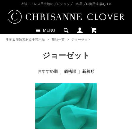
衣装・ドレス用生地のプロショップ 各界プロ御用達
詳しく>
MENU
生地＆服飾素材＆手芸用品
>
商品一覧
>
ジョーゼット
ジョーゼット
おすすめ順 |
価格順
|
新着順