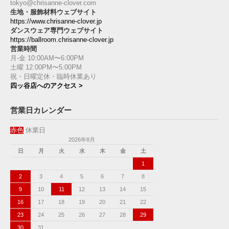
tokyo@chrisanne-clover.com
生地・服飾材料ウェブサイト
https://www.chrisanne-clover.jp
ダンスウェア専門ウェブサイト
https://ballroom.chrisanne-clover.jp
営業時間
月-金 10:00AM〜6:00PM
土曜 12:00PM〜5:00PM
祝・日曜定休・臨時休業あり
四ッ谷店へのアクセス >
営業日カレンダー
赤色
休業日
2026年8月
日
月
火
水
木
金
土
1
2
3
4
5
6
7
8
9
10
11
12
13
14
15
16
17
18
19
20
21
22
23
24
25
26
27
28
29
30
31