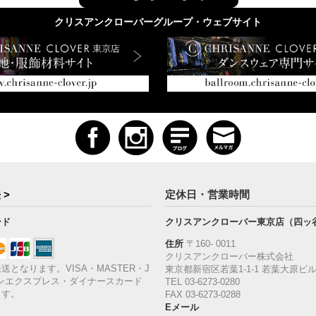
クリスアンクローバーグループ・ウェブサイト
 >
定休日・営業時間
ード
クリスアンクローバー東京店（四ッ
住所
〒160‐ 0011
クリスアンクローバー株式会社
送となります。VISA・MASTER・J
東京都新宿区若葉1‐1-1 若葉大原ビル
ンエクスプレス・ダイナースカード
TEL 03-6273-0280
ます。
FAX 03-6273-0288
Eメール