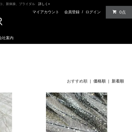
ンコ、新体操、ブライダル
詳しく>
マイアカウント
会員登録
/
ログイン
0点
会社案内
おすすめ順 |
価格順
|
新着順