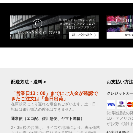
配送方法・送料 >
お支払い方法
「営業日13：00」までにご入金が確認で
クレジットカ
きたご注文は「当日出荷」
在庫状況により遅れる場合もございます。土・日・
祝日は銀行振込の確認はできません。
決済確認後の発
CB・アメリカ
通常便（エコ配、佐川急便、ヤマト運輸）
がお使い頂け
2～3日後のお届け。サイズや地域により、表示価格
代金引き換え