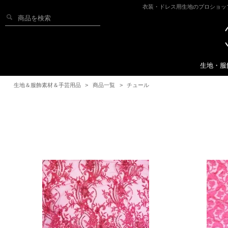
衣装・ドレス用生地のプロショッ
生地・服
生地＆服飾素材＆手芸用品
>
商品一覧
>
チュール