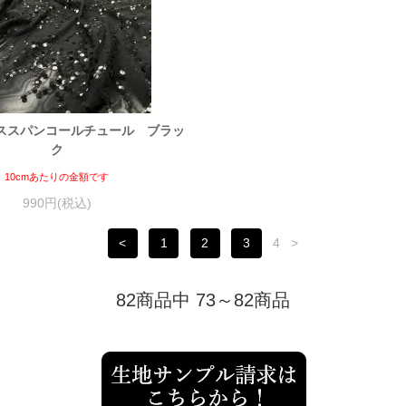
ススパンコールチュール ブラッ
ク
10cmあたりの金額です
990円(税込)
<
1
2
3
4
>
82商品中 73～82商品