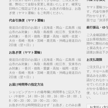
よりお安い送料でお送りできる際は、ご注文受領
後、弊社にて金額を変更し発送いたします。確実な
ヤマト運輸コ
日時のご指定はできません。お急ぎの場合は、お急
す。代金引換手
ぎ便（ヤマト運輸）をご利用ください。
円かかります
面では『決済
代金引換便（ヤマト運輸）
銀行振込・ゆ
発送日の翌日のお届け（北海道・岡山・広島県（福
山市のみ対象）・鳥取・島根県（松江市、安来市の
ご入金確認後
み対象）・香川・徳島・愛媛・高知・福岡・佐賀・
はお客様負担
大分・長崎・熊本・宮崎・鹿児島・沖縄は発送日の
間中に弊社の
2日後（翌々日））
と振込先をメ
認後お振込下
お急ぎ便（ヤマト運輸）
お支払期限
発送日の翌日のお届け（北海道・岡山・広島県（福
山市のみ対象）・鳥取・島根県（松江市、安来市の
ご注文日より
み対象）・香川・徳島・愛媛・高知・福岡・佐賀・
す。※セール
大分・長崎・熊本・宮崎・鹿児島・沖縄は発送日の
振込みをお願
2日後（翌々日））
認がとれなか
せていただきま
お届け時間帯の指定方法
がかかる場合
ショッピングカートの備考欄に時間帯をご記入下さ
便、もしくは
い（午前中，14：00～16：00，16：00～18：00，1
い。
8：00～20：00，19：00～21：00）
お急ぎの方は時間指定はせず「お急ぎ」とのみお書
お支払い方法