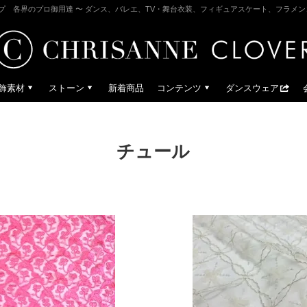
プ 各界のプロ御用達 〜 ダンス、バレエ、TV・舞台衣装、フィギュアスケート、フラメ
飾素材
ストーン
新着商品
コンテンツ
ダンスウェア
チュール