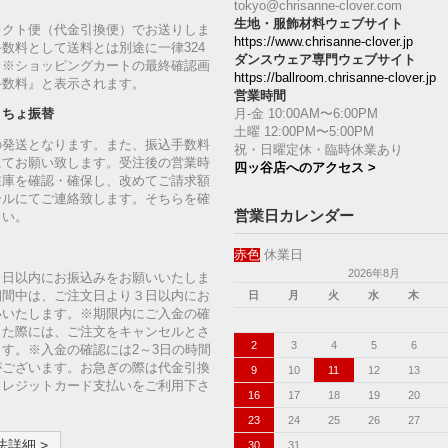
tokyo@chrisanne-clover.com
生地・服飾材料ウェブサイト
レクト便（代金引換便）でお送りしま
https://www.chrisanne-clover.jp
数料として送料とは別途に一律324
ダンスウェア専門ウェブサイト
。※ショッピングカートの最終確認画
https://ballroom.chrisanne-clover.jp
手数料』と表示されます。
営業時間
月-金 10:00AM〜6:00PM
うちょ振替
土曜 12:00PM〜5:00PM
の発送となります。また、振込手数料
祝・日曜定休・臨時休業あり
にてお願い致します。受注後の営業時
四ッ谷店へのアクセス >
在庫を確認・確保し、改めてご請求額
ールにてご連絡致します。そちらを確
営業日カレンダー
さい。
赤色
休業日
2026年8月
７日以内にお振込みをお願いいたしま
期間中は、ご注文日より３日以内にお
日
月
火
水
木
いいたします。※期限内にご入金の確
った際には、ご注文をキャンセルとさ
2
3
4
5
6
す。※入金の確認には2～3日の時間
がございます。お急ぎの際は代金引換
9
10
11
12
13
クレジットカード支払いをご利用下さ
16
17
18
19
20
23
24
25
26
27
詳細 >
30
31