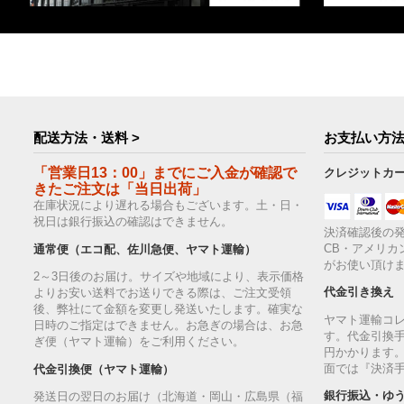
配送方法・送料 >
お支払い方法
「営業日13：00」までにご入金が確認で
クレジットカ
きたご注文は「当日出荷」
在庫状況により遅れる場合もございます。土・日・
祝日は銀行振込の確認はできません。
決済確認後の発
CB・アメリカ
通常便（エコ配、佐川急便、ヤマト運輸）
がお使い頂け
2～3日後のお届け。サイズや地域により、表示価格
代金引き換え
よりお安い送料でお送りできる際は、ご注文受領
後、弊社にて金額を変更し発送いたします。確実な
ヤマト運輸コ
日時のご指定はできません。お急ぎの場合は、お急
す。代金引換手
ぎ便（ヤマト運輸）をご利用ください。
円かかります
面では『決済
代金引換便（ヤマト運輸）
銀行振込・ゆ
発送日の翌日のお届け（北海道・岡山・広島県（福