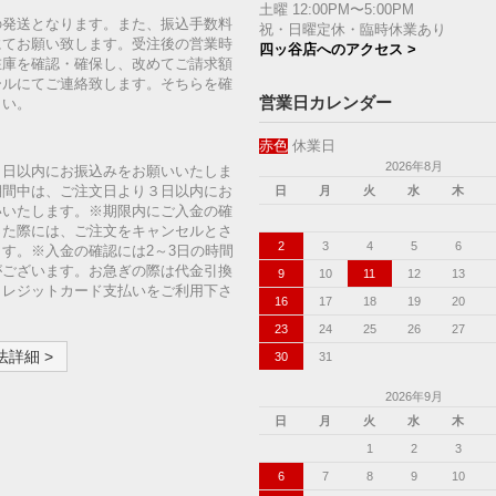
土曜 12:00PM〜5:00PM
の発送となります。また、振込手数料
祝・日曜定休・臨時休業あり
にてお願い致します。受注後の営業時
四ッ谷店へのアクセス >
在庫を確認・確保し、改めてご請求額
ールにてご連絡致します。そちらを確
営業日カレンダー
さい。
赤色
休業日
2026年8月
７日以内にお振込みをお願いいたしま
期間中は、ご注文日より３日以内にお
日
月
火
水
木
いいたします。※期限内にご入金の確
った際には、ご注文をキャンセルとさ
2
3
4
5
6
す。※入金の確認には2～3日の時間
がございます。お急ぎの際は代金引換
9
10
11
12
13
クレジットカード支払いをご利用下さ
16
17
18
19
20
23
24
25
26
27
詳細 >
30
31
2026年9月
日
月
火
水
木
1
2
3
6
7
8
9
10