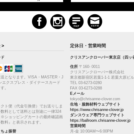
 >
定休日・営業時間
ード
クリスアンクローバー東京店（四ッ
住所
〒160‐ 0011
クリスアンクローバー株式会社
送となります。VISA・MASTER・J
東京都新宿区若葉1‐1-1 若葉大原ビル
ンエクスプレス・ダイナースカード
TEL 03-6273-0280
ます。
FAX 03-6273-0288
Eメール
tokyo@chrisanne-clover.com
生地・服飾材料ウェブサイト
レクト便（代金引換便）でお送りしま
https://www.chrisanne-clover.jp
数料として送料とは別途に一律324
ダンスウェア専門ウェブサイト
。※ショッピングカートの最終確認画
https://ballroom.chrisanne-clover.jp
手数料』と表示されます。
営業時間
月-金 10:00AM〜6:00PM
うちょ振替