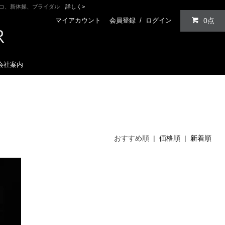
ンコ、新体操、ブライダル
詳しく>
マイアカウント
会員登録
/
ログイン
0点
会社案内
おすすめ順 |
価格順
|
新着順