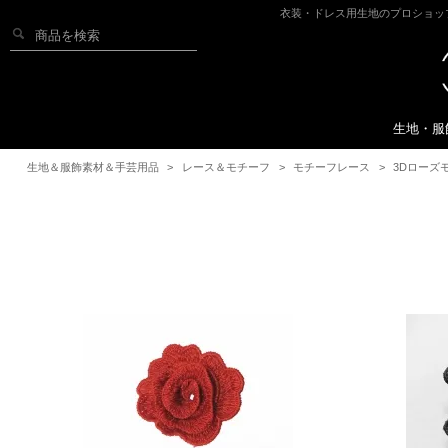
衣装・ドレス用生地のプロショッ
生地・服
生地＆服飾素材＆手芸用品
>
レース＆モチーフ
>
モチーフレース
>
3Dローズ