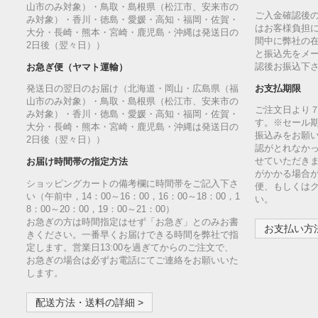
山市のみ対象）・鳥取・島根県（松江市、安来市の
ご入金確認後
み対象）・香川・徳島・愛媛・高知・福岡・佐賀・
はお客様負担
大分・長崎・熊本・宮崎・鹿児島・沖縄は発送日の
間中に弊社の
2日後（翌々日））
と振込先をメ
認後お振込下
お急ぎ便（ヤマト運輸）
お支払期限
発送日の翌日のお届け（北海道・岡山・広島県（福
山市のみ対象）・鳥取・島根県（松江市、安来市の
ご注文日より
み対象）・香川・徳島・愛媛・高知・福岡・佐賀・
す。※セール
大分・長崎・熊本・宮崎・鹿児島・沖縄は発送日の
振込みをお願
2日後（翌々日））
認がとれなか
せていただきま
お届け時間帯の指定方法
がかかる場合
ショッピングカートの備考欄に時間帯をご記入下さ
便、もしくは
い（午前中，14：00～16：00，16：00～18：00，1
い。
8：00～20：00，19：00～21：00）
お急ぎの方は時間指定はせず「お急ぎ」とのみお書
お支払い方法
きください。一番早くお届けできる時間を弊社で指
定します。営業日13:00を過ぎてからのご注文で、
お急ぎの場合は必ずお電話にてご連絡をお願いいた
します。
配送方法・送料の詳細 >