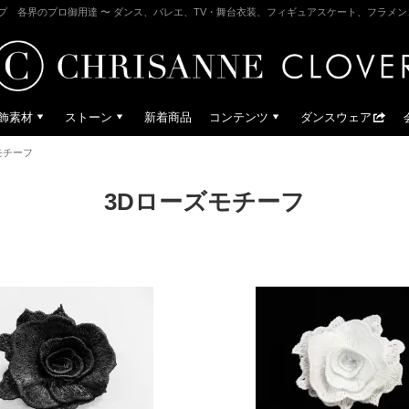
プ 各界のプロ御用達 〜 ダンス、バレエ、TV・舞台衣装、フィギュアスケート、フラメ
飾素材
ストーン
新着商品
コンテンツ
ダンスウェア
モチーフ
3Dローズモチーフ