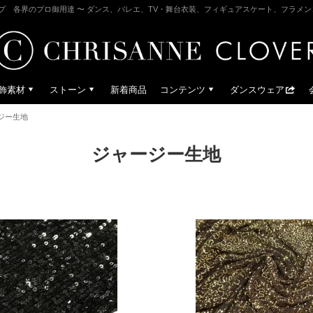
プ 各界のプロ御用達 〜 ダンス、バレエ、TV・舞台衣装、フィギュアスケート、フラメ
飾素材
ストーン
新着商品
コンテンツ
ダンスウェア
ジー生地
ジャージー生地