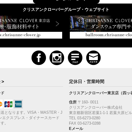
クリスアンクローバーグループ・ウェブサイト
 >
定休日・営業時間
ード
クリスアンクローバー東京店（四ッ
住所
〒160‐ 0011
クリスアンクローバー株式会社
送となります。VISA・MASTER・J
東京都新宿区若葉1‐1-1 若葉大原ビル
ンエクスプレス・ダイナースカード
TEL 03-6273-0280
ます。
FAX 03-6273-0288
Eメール