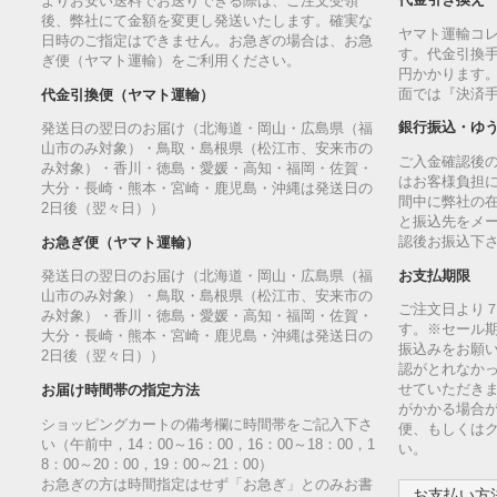
代金引き換え
よりお安い送料でお送りできる際は、ご注文受領
後、弊社にて金額を変更し発送いたします。確実な
ヤマト運輸コ
日時のご指定はできません。お急ぎの場合は、お急
す。代金引換手
ぎ便（ヤマト運輸）をご利用ください。
円かかります
面では『決済
代金引換便（ヤマト運輸）
銀行振込・ゆ
発送日の翌日のお届け（北海道・岡山・広島県（福
山市のみ対象）・鳥取・島根県（松江市、安来市の
ご入金確認後
み対象）・香川・徳島・愛媛・高知・福岡・佐賀・
はお客様負担
大分・長崎・熊本・宮崎・鹿児島・沖縄は発送日の
間中に弊社の
2日後（翌々日））
と振込先をメ
認後お振込下
お急ぎ便（ヤマト運輸）
お支払期限
発送日の翌日のお届け（北海道・岡山・広島県（福
山市のみ対象）・鳥取・島根県（松江市、安来市の
ご注文日より
み対象）・香川・徳島・愛媛・高知・福岡・佐賀・
す。※セール
大分・長崎・熊本・宮崎・鹿児島・沖縄は発送日の
振込みをお願
2日後（翌々日））
認がとれなか
せていただきま
お届け時間帯の指定方法
がかかる場合
ショッピングカートの備考欄に時間帯をご記入下さ
便、もしくは
い（午前中，14：00～16：00，16：00～18：00，1
い。
8：00～20：00，19：00～21：00）
お急ぎの方は時間指定はせず「お急ぎ」とのみお書
お支払い方法