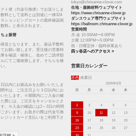
tokyo@chrisanne-clover.com
生地・服飾材料ウェブサイト
レクト便（代金引換便）でお送りしま
https://www.chrisanne-clover.jp
数料として送料とは別途に一律324
ダンスウェア専門ウェブサイト
。※ショッピングカートの最終確認画
https://ballroom.chrisanne-clover.jp
手数料』と表示されます。
営業時間
月-金 10:00AM〜6:00PM
うちょ振替
土曜 12:00PM〜5:00PM
の発送となります。また、振込手数料
祝・日曜定休・臨時休業あり
にてお願い致します。受注後の営業時
四ッ谷店へのアクセス >
在庫を確認・確保し、改めてご請求額
ールにてご連絡致します。そちらを確
営業日カレンダー
さい。
赤色
休業日
2026年8月
７日以内にお振込みをお願いいたしま
期間中は、ご注文日より３日以内にお
日
月
火
水
木
いいたします。※期限内にご入金の確
った際には、ご注文をキャンセルとさ
2
3
4
5
6
す。※入金の確認には2～3日の時間
がございます。お急ぎの際は代金引換
9
10
11
12
13
クレジットカード支払いをご利用下さ
16
17
18
19
20
23
24
25
26
27
詳細 >
30
31