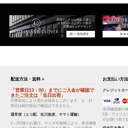
配送方法・送料 >
お支払い方法
「営業日13：00」までにご入金が確認で
クレジットカ
きたご注文は「当日出荷」
在庫状況により遅れる場合もございます。土・日・
祝日は銀行振込の確認はできません。
決済確認後の発
CB・アメリカ
通常便（エコ配、佐川急便、ヤマト運輸）
がお使い頂け
2～3日後のお届け。サイズや地域により、表示価格