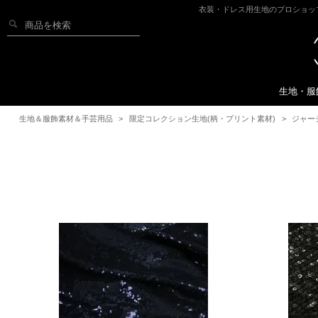
衣装・ドレス用生地のプロショッ
生地・服
生地＆服飾素材＆手芸用品
>
限定コレクション生地(柄・プリント素材)
>
ジャー