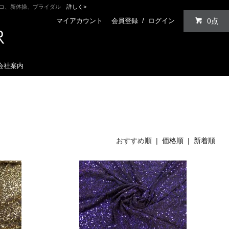
ンコ、新体操、ブライダル
詳しく>
マイアカウント
会員登録
/
ログイン
0点
会社案内
おすすめ順 |
価格順
|
新着順