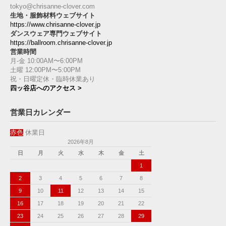
tokyo@chrisanne-clover.com
生地・服飾材料ウェブサイト
https://www.chrisanne-clover.jp
ダンスウェア専門ウェブサイト
https://ballroom.chrisanne-clover.jp
営業時間
月-金 10:00AM〜6:00PM
土曜 12:00PM〜5:00PM
祝・日曜定休・臨時休業あり
四ッ谷店へのアクセス >
営業日カレンダー
赤色
休業日
2026年8月
日
月
火
水
木
金
土
1
2
3
4
5
6
7
8
9
10
11
12
13
14
15
16
17
18
19
20
21
22
23
24
25
26
27
28
29