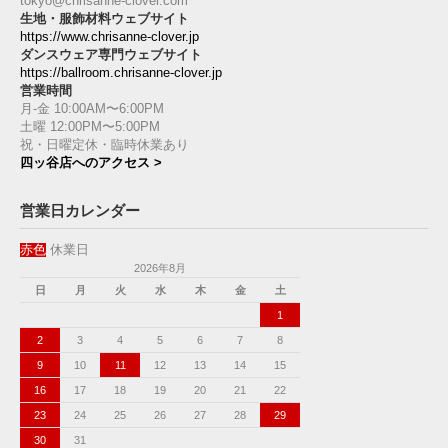
tokyo@chrisanne-clover.com
生地・服飾材料ウェブサイト
https://www.chrisanne-clover.jp
ダンスウェア専門ウェブサイト
https://ballroom.chrisanne-clover.jp
営業時間
月-金 10:00AM〜6:00PM
土曜 12:00PM〜5:00PM
祝・日曜定休・臨時休業あり
四ッ谷店へのアクセス >
営業日カレンダー
赤色
休業日
2026年8月
日
月
火
水
木
金
土
1
2
3
4
5
6
7
8
9
10
11
12
13
14
15
16
17
18
19
20
21
22
23
24
25
26
27
28
29
30
31