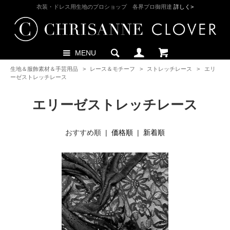
衣装・ドレス用生地のプロショップ 各界プロ御用達
詳しく>
MENU
生地＆服飾素材＆手芸用品
>
レース＆モチーフ
>
ストレッチレース
>
エリ
ーゼストレッチレース
エリーゼストレッチレース
おすすめ順 |
価格順
|
新着順