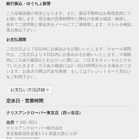
銀行振込・ゆうちょ振替
ご入金確認後の発送となります。また、振込手数料はお客様負担にて
お願い致します。受注後の営業時間中に弊社の在庫を確認・確保し、
改めてご請求額と振込先をメールにてご連絡致します。そちらを確認
後お振込下さい。
お支払期限
ご注文日より７日以内にお振込みをお願いいたします。※セール期間
中は、ご注文日より３日以内にお振込みをお願いいたします。※期限
内にご入金の確認がとれなかった際には、ご注文をキャンセルとさせ
ていただきます。※入金の確認には2～3日の時間がかかる場合がござ
います。お急ぎの際は代金引換便、もしくはクレジットカード支払い
をご利用下さい。
お支払い方法詳細 >
定休日・営業時間
クリスアンクローバー東京店（四ッ谷店）
住所
〒160‐ 0011
クリスアンクローバー株式会社
東京都新宿区若葉1‐1-1 若葉大原ビル1F