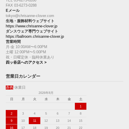
TEL 03-6273-0280
FAX 03-6273-0288
Eメール
tokyo@chrisanne-clover.com
生地・服飾材料ウェブサイト
https://www.chrisanne-clover.jp
ダンスウェア専門ウェブサイト
https://ballroom.chrisanne-clover.jp
営業時間
月-金 10:00AM〜6:00PM
土曜 12:00PM〜5:00PM
祝・日曜定休・臨時休業あり
四ッ谷店へのアクセス >
営業日カレンダー
赤色
休業日
2026年8月
日
月
火
水
木
金
土
1
2
3
4
5
6
7
8
9
10
11
12
13
14
15
16
17
18
19
20
21
22