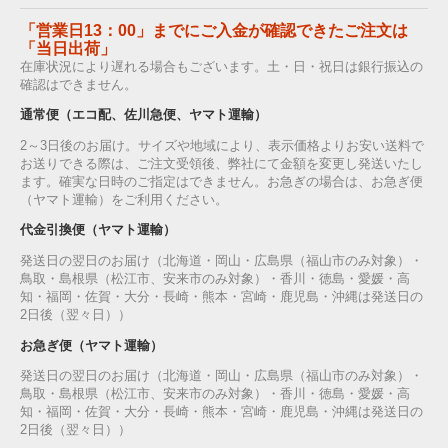
「営業日13：00」までにご入金が確認できたご注文は
「当日出荷」
在庫状況により遅れる場合もございます。土・日・祝日は銀行振込の
確認はできません。
通常便（エコ配、佐川急便、ヤマト運輸）
2～3日後のお届け。サイズや地域により、表示価格よりお安い送料で
お送りできる際は、ご注文受領後、弊社にて金額を変更し発送いたし
ます。確実な日時のご指定はできません。お急ぎの場合は、お急ぎ便
（ヤマト運輸）をご利用ください。
代金引換便（ヤマト運輸）
発送日の翌日のお届け（北海道・岡山・広島県（福山市のみ対象）・
鳥取・島根県（松江市、安来市のみ対象）・香川・徳島・愛媛・高
知・福岡・佐賀・大分・長崎・熊本・宮崎・鹿児島・沖縄は発送日の
2日後（翌々日））
お急ぎ便（ヤマト運輸）
発送日の翌日のお届け（北海道・岡山・広島県（福山市のみ対象）・
鳥取・島根県（松江市、安来市のみ対象）・香川・徳島・愛媛・高
知・福岡・佐賀・大分・長崎・熊本・宮崎・鹿児島・沖縄は発送日の
2日後（翌々日））