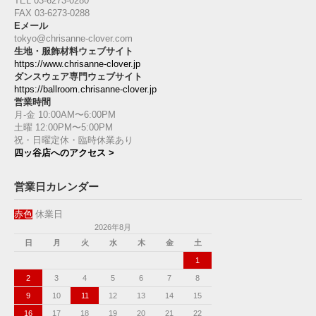
TEL 03-6273-0280
FAX 03-6273-0288
Eメール
tokyo@chrisanne-clover.com
生地・服飾材料ウェブサイト
https://www.chrisanne-clover.jp
ダンスウェア専門ウェブサイト
https://ballroom.chrisanne-clover.jp
営業時間
月-金 10:00AM〜6:00PM
土曜 12:00PM〜5:00PM
祝・日曜定休・臨時休業あり
四ッ谷店へのアクセス >
営業日カレンダー
赤色
休業日
2026年8月
日
月
火
水
木
金
土
1
2
3
4
5
6
7
8
9
10
11
12
13
14
15
16
17
18
19
20
21
22