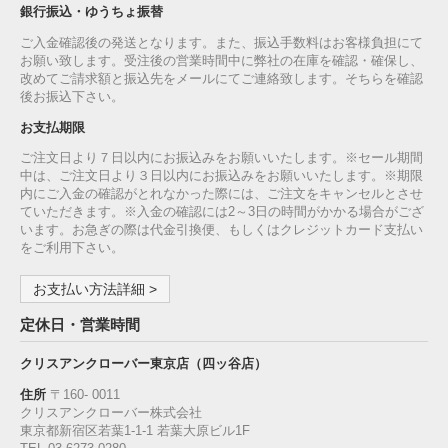
銀行振込・ゆうちょ振替
ご入金確認後の発送となります。また、振込手数料はお客様負担にて
お願い致します。受注後の営業時間中に弊社の在庫を確認・確保し、
改めてご請求額と振込先をメールにてご連絡致します。そちらを確認
後お振込下さい。
お支払期限
ご注文日より７日以内にお振込みをお願いいたします。※セール期間
中は、ご注文日より３日以内にお振込みをお願いいたします。※期限
内にご入金の確認がとれなかった際には、ご注文をキャンセルとさせ
ていただきます。※入金の確認には2～3日の時間がかかる場合がござ
います。お急ぎの際は代金引換便、もしくはクレジットカード支払い
をご利用下さい。
お支払い方法詳細 >
定休日・営業時間
クリスアンクローバー東京店（四ッ谷店）
住所
〒160‐ 0011
クリスアンクローバー株式会社
東京都新宿区若葉1‐1-1 若葉大原ビル1F