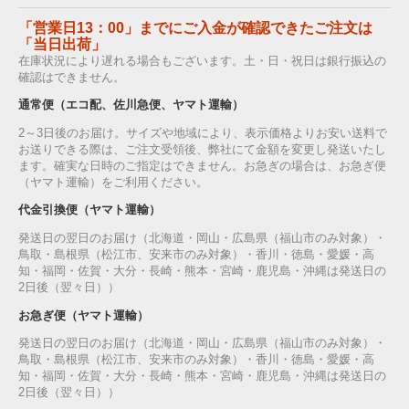
「営業日13：00」までにご入金が確認できたご注文は
「当日出荷」
在庫状況により遅れる場合もございます。土・日・祝日は銀行振込の
確認はできません。
通常便（エコ配、佐川急便、ヤマト運輸）
2～3日後のお届け。サイズや地域により、表示価格よりお安い送料で
お送りできる際は、ご注文受領後、弊社にて金額を変更し発送いたし
ます。確実な日時のご指定はできません。お急ぎの場合は、お急ぎ便
（ヤマト運輸）をご利用ください。
代金引換便（ヤマト運輸）
発送日の翌日のお届け（北海道・岡山・広島県（福山市のみ対象）・
鳥取・島根県（松江市、安来市のみ対象）・香川・徳島・愛媛・高
知・福岡・佐賀・大分・長崎・熊本・宮崎・鹿児島・沖縄は発送日の
2日後（翌々日））
お急ぎ便（ヤマト運輸）
発送日の翌日のお届け（北海道・岡山・広島県（福山市のみ対象）・
鳥取・島根県（松江市、安来市のみ対象）・香川・徳島・愛媛・高
知・福岡・佐賀・大分・長崎・熊本・宮崎・鹿児島・沖縄は発送日の
2日後（翌々日））