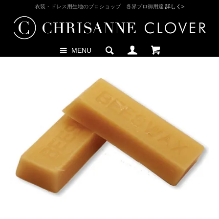
衣装・ドレス用生地のプロショップ 各界プロ御用達
詳しく>
MENU