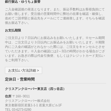
銀行振込・ゆうちょ振替
ご入金確認後の発送となります。また、振込手数料はお客様負担にて
お願い致します。受注後の営業時間中に弊社の在庫を確認・確保し、
改めてご請求額と振込先をメールにてご連絡致します。そちらを確認
後お振込下さい。
お支払期限
ご注文日より７日以内にお振込みをお願いいたします。※セール期間
中は、ご注文日より３日以内にお振込みをお願いいたします。※期限
内にご入金の確認がとれなかった際には、ご注文をキャンセルとさせ
ていただきます。※入金の確認には2～3日の時間がかかる場合がござ
います。お急ぎの際は代金引換便、もしくはクレジットカード支払い
をご利用下さい。
お支払い方法詳細 >
定休日・営業時間
クリスアンクローバー東京店（四ッ谷店）
住所
〒160‐ 0011
クリスアンクローバー株式会社
東京都新宿区若葉1‐1-1 若葉大原ビル1F
TEL 03-6273-0280