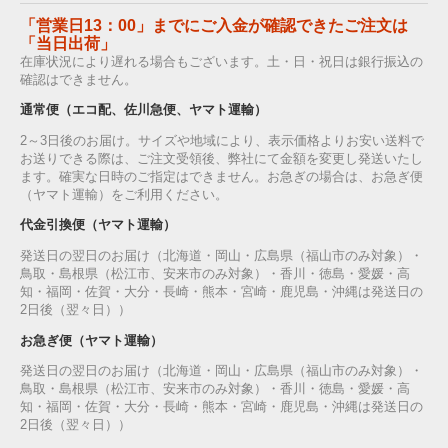
「営業日13：00」までにご入金が確認できたご注文は
「当日出荷」
在庫状況により遅れる場合もございます。土・日・祝日は銀行振込の
確認はできません。
通常便（エコ配、佐川急便、ヤマト運輸）
2～3日後のお届け。サイズや地域により、表示価格よりお安い送料で
お送りできる際は、ご注文受領後、弊社にて金額を変更し発送いたし
ます。確実な日時のご指定はできません。お急ぎの場合は、お急ぎ便
（ヤマト運輸）をご利用ください。
代金引換便（ヤマト運輸）
発送日の翌日のお届け（北海道・岡山・広島県（福山市のみ対象）・
鳥取・島根県（松江市、安来市のみ対象）・香川・徳島・愛媛・高
知・福岡・佐賀・大分・長崎・熊本・宮崎・鹿児島・沖縄は発送日の
2日後（翌々日））
お急ぎ便（ヤマト運輸）
発送日の翌日のお届け（北海道・岡山・広島県（福山市のみ対象）・
鳥取・島根県（松江市、安来市のみ対象）・香川・徳島・愛媛・高
知・福岡・佐賀・大分・長崎・熊本・宮崎・鹿児島・沖縄は発送日の
2日後（翌々日））