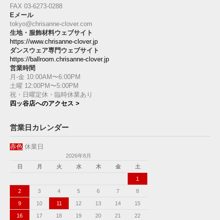
FAX 03-6273-0288
Eメール
tokyo@chrisanne-clover.com
生地・服飾材料ウェブサイト
https://www.chrisanne-clover.jp
ダンスウェア専門ウェブサイト
https://ballroom.chrisanne-clover.jp
営業時間
月-金 10:00AM〜6:00PM
土曜 12:00PM〜5:00PM
祝・日曜定休・臨時休業あり
四ッ谷店へのアクセス >
営業日カレンダー
赤色
休業日
2026年8月
日
月
火
水
木
金
土
1
2
3
4
5
6
7
8
9
10
11
12
13
14
15
16
17
18
19
20
21
22