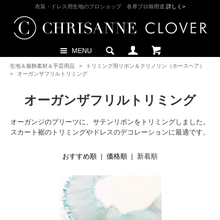
衣装・ドレス用生地のプロショップ 各界プロ御用達
詳しく>
MENU
生地＆服飾素材＆手芸用品
>
トリミング用リボン＆クリノリン（ホースヘア）
>
オーガンザフリルトリミング
オーガンザフリルトリミング
オーガンジのプリーツに、サテンリボンをトリミングしました。
スカート裾のトリミングやドレスのデコレーションに最適です。
おすすめ順
|
価格順
| 新着順