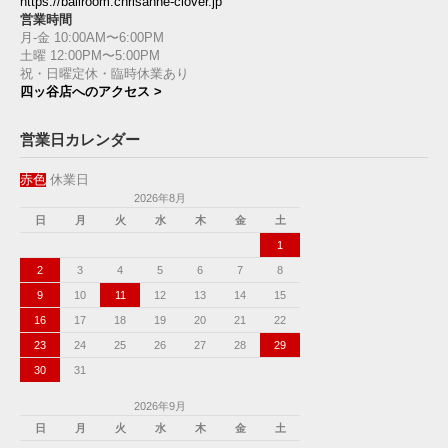
https://ballroom.chrisanne-clover.jp
営業時間
月-金 10:00AM〜6:00PM
土曜 12:00PM〜5:00PM
祝・日曜定休・臨時休業あり
四ッ谷店へのアクセス >
営業日カレンダー
赤色
休業日
2026年8月
日
月
火
水
木
金
土
1
2
3
4
5
6
7
8
9
10
11
12
13
14
15
16
17
18
19
20
21
22
23
24
25
26
27
28
29
30
31
2026年9月
日
月
火
水
木
金
土