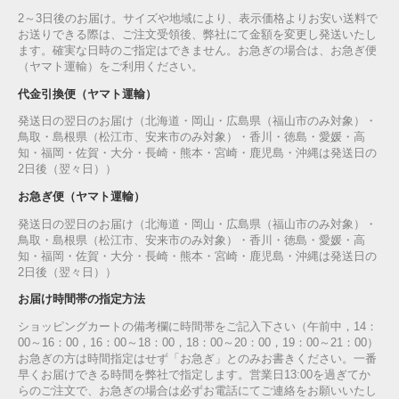
2～3日後のお届け。サイズや地域により、表示価格よりお安い送料で
お送りできる際は、ご注文受領後、弊社にて金額を変更し発送いたし
ます。確実な日時のご指定はできません。お急ぎの場合は、お急ぎ便
（ヤマト運輸）をご利用ください。
代金引換便（ヤマト運輸）
発送日の翌日のお届け（北海道・岡山・広島県（福山市のみ対象）・
鳥取・島根県（松江市、安来市のみ対象）・香川・徳島・愛媛・高
知・福岡・佐賀・大分・長崎・熊本・宮崎・鹿児島・沖縄は発送日の
2日後（翌々日））
お急ぎ便（ヤマト運輸）
発送日の翌日のお届け（北海道・岡山・広島県（福山市のみ対象）・
鳥取・島根県（松江市、安来市のみ対象）・香川・徳島・愛媛・高
知・福岡・佐賀・大分・長崎・熊本・宮崎・鹿児島・沖縄は発送日の
2日後（翌々日））
お届け時間帯の指定方法
ショッピングカートの備考欄に時間帯をご記入下さい（午前中，14：
00～16：00，16：00～18：00，18：00～20：00，19：00～21：00）
お急ぎの方は時間指定はせず「お急ぎ」とのみお書きください。一番
早くお届けできる時間を弊社で指定します。営業日13:00を過ぎてか
らのご注文で、お急ぎの場合は必ずお電話にてご連絡をお願いいたし