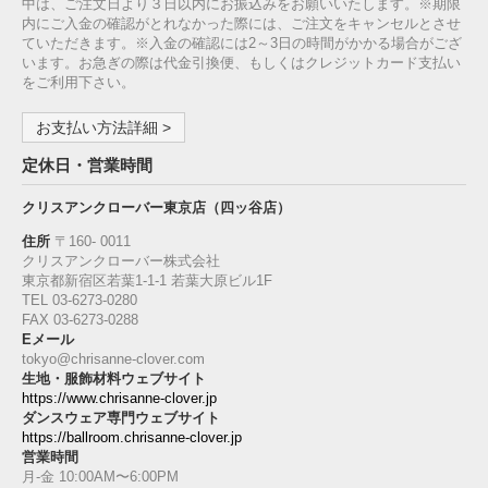
中は、ご注文日より３日以内にお振込みをお願いいたします。※期限
内にご入金の確認がとれなかった際には、ご注文をキャンセルとさせ
ていただきます。※入金の確認には2～3日の時間がかかる場合がござ
います。お急ぎの際は代金引換便、もしくはクレジットカード支払い
をご利用下さい。
お支払い方法詳細 >
定休日・営業時間
クリスアンクローバー東京店（四ッ谷店）
住所
〒160‐ 0011
クリスアンクローバー株式会社
東京都新宿区若葉1‐1-1 若葉大原ビル1F
TEL 03-6273-0280
FAX 03-6273-0288
Eメール
tokyo@chrisanne-clover.com
生地・服飾材料ウェブサイト
https://www.chrisanne-clover.jp
ダンスウェア専門ウェブサイト
https://ballroom.chrisanne-clover.jp
営業時間
月-金 10:00AM〜6:00PM