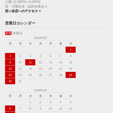
土曜 12:00PM〜5:00PM
祝・日曜定休・臨時休業あり
四ッ谷店へのアクセス >
営業日カレンダー
赤色
休業日
2026年8月
日
月
火
水
木
金
土
1
2
3
4
5
6
7
8
9
10
11
12
13
14
15
16
17
18
19
20
21
22
23
24
25
26
27
28
29
30
31
2026年9月
日
月
火
水
木
金
土
1
2
3
4
5
6
7
8
9
10
11
12