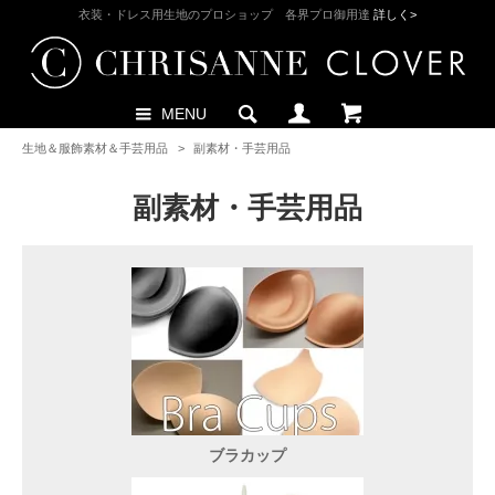
衣装・ドレス用生地のプロショップ 各界プロ御用達
詳しく>
MENU
生地＆服飾素材＆手芸用品
>
副素材・手芸用品
副素材・手芸用品
ブラカップ