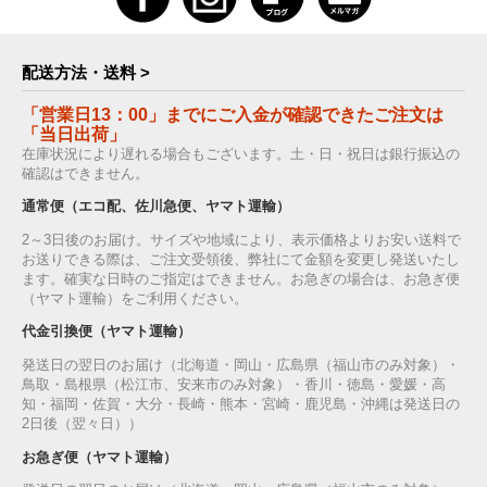
配送方法・送料 >
「営業日13：00」までにご入金が確認できたご注文は
「当日出荷」
在庫状況により遅れる場合もございます。土・日・祝日は銀行振込の
確認はできません。
通常便（エコ配、佐川急便、ヤマト運輸）
2～3日後のお届け。サイズや地域により、表示価格よりお安い送料で
お送りできる際は、ご注文受領後、弊社にて金額を変更し発送いたし
ます。確実な日時のご指定はできません。お急ぎの場合は、お急ぎ便
（ヤマト運輸）をご利用ください。
代金引換便（ヤマト運輸）
発送日の翌日のお届け（北海道・岡山・広島県（福山市のみ対象）・
鳥取・島根県（松江市、安来市のみ対象）・香川・徳島・愛媛・高
知・福岡・佐賀・大分・長崎・熊本・宮崎・鹿児島・沖縄は発送日の
2日後（翌々日））
お急ぎ便（ヤマト運輸）