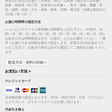
発送日の翌日のお届け（北海道・岡山・広島県（福山市のみ対象）・
鳥取・島根県（松江市、安来市のみ対象）・香川・徳島・愛媛・高
知・福岡・佐賀・大分・長崎・熊本・宮崎・鹿児島・沖縄は発送日の
2日後（翌々日））
お届け時間帯の指定方法
ショッピングカートの備考欄に時間帯をご記入下さい（午前中，14：
00～16：00，16：00～18：00，18：00～20：00，19：00～21：00）
お急ぎの方は時間指定はせず「お急ぎ」とのみお書きください。一番
早くお届けできる時間を弊社で指定します。営業日13:00を過ぎてか
らのご注文で、お急ぎの場合は必ずお電話にてご連絡をお願いいたし
ます。
配送方法・送料の詳細 >
お支払い方法 >
クレジットカード
決済確認後の発送となります。VISA・MASTER・JCB・アメリカン
エクスプレス・ダイナースカードがお使い頂けます。
代金引き換え