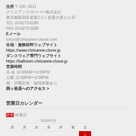
住所
〒160‐ 0011
クリスアンクローバー株式会社
東京都新宿区若葉1‐1-1 若葉大原ビル1F
TEL 03-6273-0280
FAX 03-6273-0288
Eメール
tokyo@chrisanne-clover.com
生地・服飾材料ウェブサイト
https://www.chrisanne-clover.jp
ダンスウェア専門ウェブサイト
https://ballroom.chrisanne-clover.jp
営業時間
月-金 10:00AM〜6:00PM
土曜 12:00PM〜5:00PM
祝・日曜定休・臨時休業あり
四ッ谷店へのアクセス >
営業日カレンダー
赤色
休業日
2026年8月
日
月
火
水
木
金
土
1