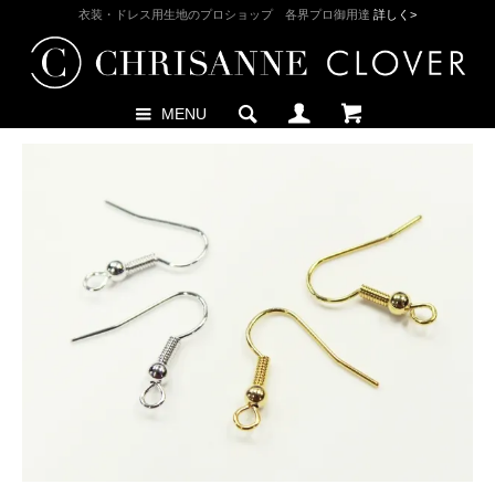
衣装・ドレス用生地のプロショップ 各界プロ御用達
詳しく>
MENU