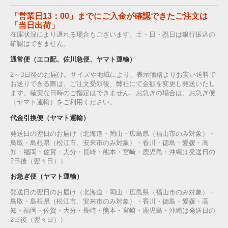
「営業日13：00」までにご入金が確認できたご注文は
「当日出荷」
在庫状況により遅れる場合もございます。土・日・祝日は銀行振込の
確認はできません。
通常便（エコ配、佐川急便、ヤマト運輸）
2～3日後のお届け。サイズや地域により、表示価格よりお安い送料で
お送りできる際は、ご注文受領後、弊社にて金額を変更し発送いたし
ます。確実な日時のご指定はできません。お急ぎの場合は、お急ぎ便
（ヤマト運輸）をご利用ください。
代金引換便（ヤマト運輸）
発送日の翌日のお届け（北海道・岡山・広島県（福山市のみ対象）・
鳥取・島根県（松江市、安来市のみ対象）・香川・徳島・愛媛・高
知・福岡・佐賀・大分・長崎・熊本・宮崎・鹿児島・沖縄は発送日の
2日後（翌々日））
お急ぎ便（ヤマト運輸）
発送日の翌日のお届け（北海道・岡山・広島県（福山市のみ対象）・
鳥取・島根県（松江市、安来市のみ対象）・香川・徳島・愛媛・高
知・福岡・佐賀・大分・長崎・熊本・宮崎・鹿児島・沖縄は発送日の
2日後（翌々日））