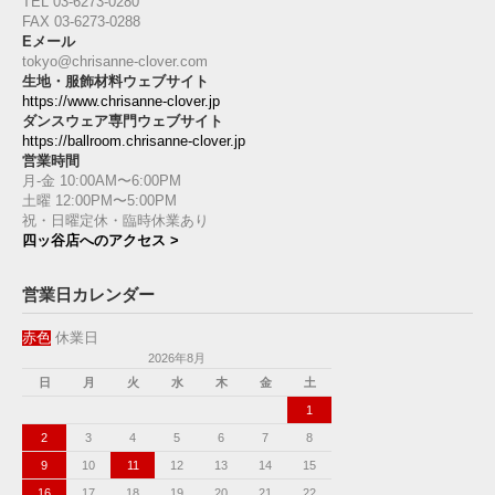
TEL 03-6273-0280
FAX 03-6273-0288
Eメール
tokyo@chrisanne-clover.com
生地・服飾材料ウェブサイト
https://www.chrisanne-clover.jp
ダンスウェア専門ウェブサイト
https://ballroom.chrisanne-clover.jp
営業時間
月-金 10:00AM〜6:00PM
土曜 12:00PM〜5:00PM
祝・日曜定休・臨時休業あり
四ッ谷店へのアクセス >
営業日カレンダー
赤色
休業日
2026年8月
日
月
火
水
木
金
土
1
2
3
4
5
6
7
8
9
10
11
12
13
14
15
16
17
18
19
20
21
22