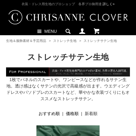
衣装・ドレス用生地のプロショップ 各界プロ御用達
詳しく>
MENU
生地＆服飾素材＆手芸用品
>
ストレッチ生地
>
ストレッチサテン生地
ストレッチサテン生地
1枚でパネルのスカートや、ワンピースなどが作れるサテン生
地。透け感はなくサテンの光沢で高級感が出ます。ウエディング
ドレスやパソドブレのスカートなど、華やかな衣装づくりにもオ
ススメなストレッチサテン。
おすすめ順
|
価格順
| 新着順