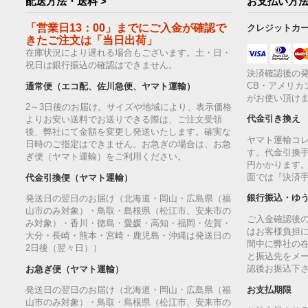
配送方法・送料 >
お支払い方法
「営業日13：00」までにご入金が確認で
クレジットカ
きたご注文は「当日出荷」
在庫状況により遅れる場合もございます。土・日・
祝日は銀行振込の確認はできません。
決済確認後の発
CB・アメリカ
通常便（エコ配、佐川急便、ヤマト運輸）
がお使い頂け
2～3日後のお届け。サイズや地域により、表示価格
代金引き換え
よりお安い送料でお送りできる際は、ご注文受領
後、弊社にて金額を変更し発送いたします。確実な
ヤマト運輸コ
日時のご指定はできません。お急ぎの場合は、お急
す。代金引換手
ぎ便（ヤマト運輸）をご利用ください。
円かかります
面では『決済
代金引換便（ヤマト運輸）
銀行振込・ゆ
発送日の翌日のお届け（北海道・岡山・広島県（福
山市のみ対象）・鳥取・島根県（松江市、安来市の
ご入金確認後
み対象）・香川・徳島・愛媛・高知・福岡・佐賀・
はお客様負担
大分・長崎・熊本・宮崎・鹿児島・沖縄は発送日の
間中に弊社の
2日後（翌々日））
と振込先をメ
認後お振込下
お急ぎ便（ヤマト運輸）
お支払期限
発送日の翌日のお届け（北海道・岡山・広島県（福
山市のみ対象）・鳥取・島根県（松江市、安来市の