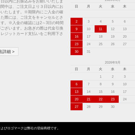
７日以内にお振込みをお願いいたしま
期間中は、ご注文日より３日以内にお
日
月
火
水
木
いいたします。※期限内にご入金の確
った際には、ご注文をキャンセルとさ
2
3
4
5
6
す。※入金の確認には2～3日の時間
がございます。お急ぎの際は代金引換
9
10
11
12
13
クレジットカード支払いをご利用下さ
16
17
18
19
20
23
24
25
26
27
詳細 >
30
31
2026年9月
日
月
火
水
木
1
2
3
6
7
8
9
10
13
14
15
16
17
20
21
22
23
24
27
28
29
30
ンクローバーの名称およびロゴマークは弊社の登録商標です。