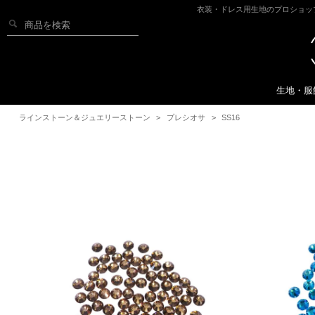
衣装・ドレス用生地のプロショッ
生地・服
ラインストーン＆ジュエリーストーン
>
プレシオサ
>
SS16