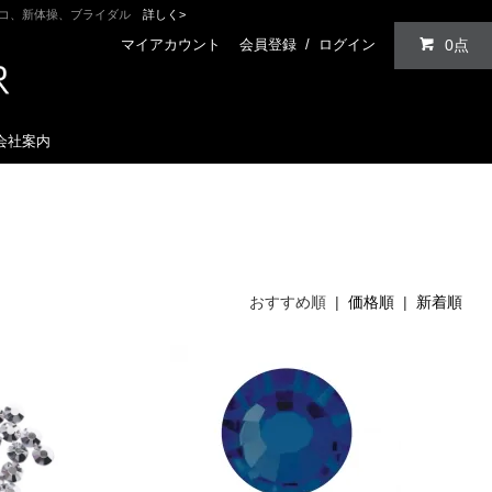
ンコ、新体操、ブライダル
詳しく>
マイアカウント
会員登録
/
ログイン
0点
会社案内
おすすめ順 |
価格順
|
新着順