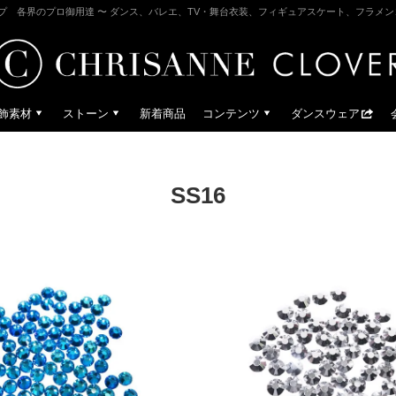
プ 各界のプロ御用達 〜 ダンス、バレエ、TV・舞台衣装、フィギュアスケート、フラメ
飾素材
ストーン
新着商品
コンテンツ
ダンスウェア
SS16