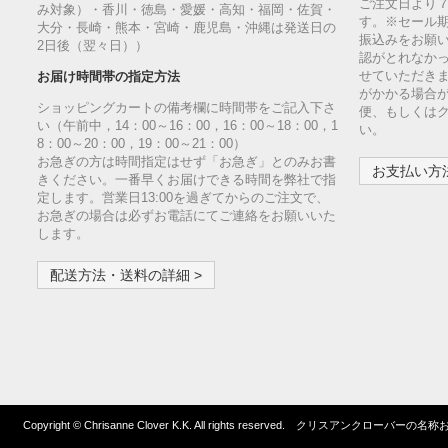
ご注文日より
み対象）・香川・徳島・愛媛・高知・福岡・佐賀・
す。※セール
大分・長崎・熊本・宮崎・鹿児島・沖縄は発送日の
振込みをお願
2日後（翌々日））
認がとれなか
せていただきま
お届け時間帯の指定方法
がかかる場合
ショッピングカートの備考欄に時間帯をご記入下さ
便、もしくは
い（午前中，14：00～16：00，16：00～18：00，1
い。
8：00～20：00，19：00～21：00）
お急ぎの方は時間指定はせず「お急ぎ」とのみお書
お支払い方法
きください。一番早くお届けできる時間を弊社で指
定します。営業日13:00を過ぎてからのご注文で、
お急ぎの場合は必ずお電話にてご連絡をお願いいた
します。
配送方法・送料の詳細 >
Copyright © Chrisanne Clover K.K. All rights reserved. クリスア