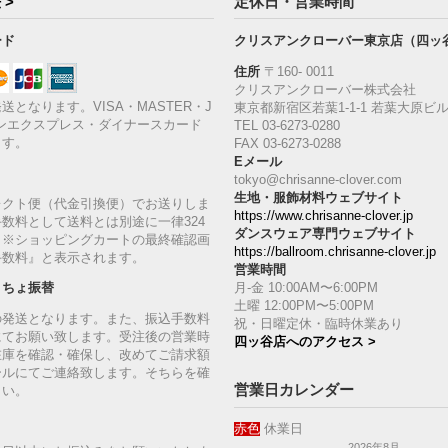
 >
定休日・営業時間
ード
クリスアンクローバー東京店（四ッ
住所
〒160‐ 0011
クリスアンクローバー株式会社
送となります。VISA・MASTER・J
東京都新宿区若葉1‐1-1 若葉大原ビル
ンエクスプレス・ダイナースカード
TEL 03-6273-0280
ます。
FAX 03-6273-0288
Eメール
tokyo@chrisanne-clover.com
生地・服飾材料ウェブサイト
レクト便（代金引換便）でお送りしま
https://www.chrisanne-clover.jp
数料として送料とは別途に一律324
ダンスウェア専門ウェブサイト
。※ショッピングカートの最終確認画
https://ballroom.chrisanne-clover.jp
手数料』と表示されます。
営業時間
月-金 10:00AM〜6:00PM
うちょ振替
土曜 12:00PM〜5:00PM
の発送となります。また、振込手数料
祝・日曜定休・臨時休業あり
にてお願い致します。受注後の営業時
四ッ谷店へのアクセス >
在庫を確認・確保し、改めてご請求額
ールにてご連絡致します。そちらを確
営業日カレンダー
さい。
赤色
休業日
2026年8月