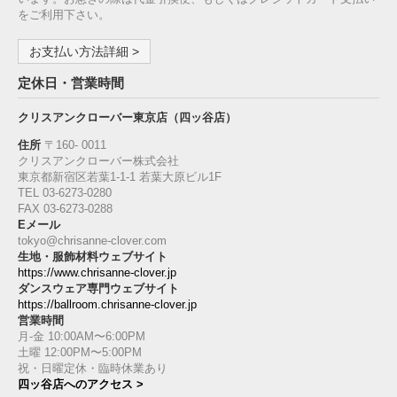
をご利用下さい。
お支払い方法詳細 >
定休日・営業時間
クリスアンクローバー東京店（四ッ谷店）
住所
〒160‐ 0011
クリスアンクローバー株式会社
東京都新宿区若葉1‐1-1 若葉大原ビル1F
TEL 03-6273-0280
FAX 03-6273-0288
Eメール
tokyo@chrisanne-clover.com
生地・服飾材料ウェブサイト
https://www.chrisanne-clover.jp
ダンスウェア専門ウェブサイト
https://ballroom.chrisanne-clover.jp
営業時間
月-金 10:00AM〜6:00PM
土曜 12:00PM〜5:00PM
祝・日曜定休・臨時休業あり
四ッ谷店へのアクセス >