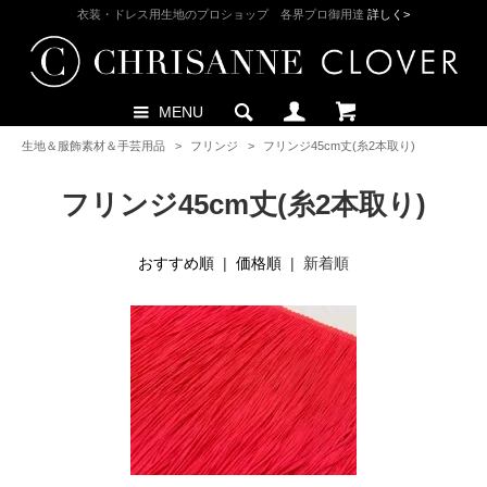
衣装・ドレス用生地のプロショップ 各界プロ御用達
詳しく>
MENU
生地＆服飾素材＆手芸用品
>
フリンジ
>
フリンジ45cm丈(糸2本取り)
フリンジ45cm丈(糸2本取り)
おすすめ順
|
価格順
| 新着順