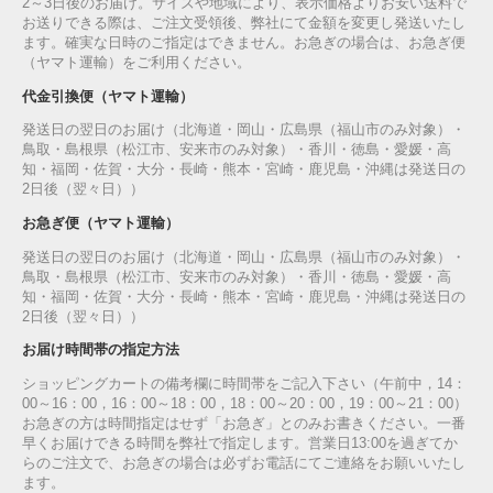
2～3日後のお届け。サイズや地域により、表示価格よりお安い送料で
お送りできる際は、ご注文受領後、弊社にて金額を変更し発送いたし
ます。確実な日時のご指定はできません。お急ぎの場合は、お急ぎ便
（ヤマト運輸）をご利用ください。
代金引換便（ヤマト運輸）
発送日の翌日のお届け（北海道・岡山・広島県（福山市のみ対象）・
鳥取・島根県（松江市、安来市のみ対象）・香川・徳島・愛媛・高
知・福岡・佐賀・大分・長崎・熊本・宮崎・鹿児島・沖縄は発送日の
2日後（翌々日））
お急ぎ便（ヤマト運輸）
発送日の翌日のお届け（北海道・岡山・広島県（福山市のみ対象）・
鳥取・島根県（松江市、安来市のみ対象）・香川・徳島・愛媛・高
知・福岡・佐賀・大分・長崎・熊本・宮崎・鹿児島・沖縄は発送日の
2日後（翌々日））
お届け時間帯の指定方法
ショッピングカートの備考欄に時間帯をご記入下さい（午前中，14：
00～16：00，16：00～18：00，18：00～20：00，19：00～21：00）
お急ぎの方は時間指定はせず「お急ぎ」とのみお書きください。一番
早くお届けできる時間を弊社で指定します。営業日13:00を過ぎてか
らのご注文で、お急ぎの場合は必ずお電話にてご連絡をお願いいたし
ます。