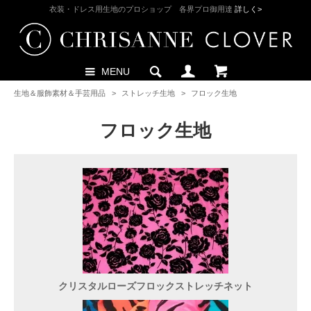
衣装・ドレス用生地のプロショップ 各界プロ御用達
詳しく>
MENU
生地＆服飾素材＆手芸用品
>
ストレッチ生地
>
フロック生地
フロック生地
クリスタルローズフロックストレッチネット