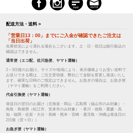
配送方法・送料 >
「営業日13：00」までにご入金が確認できたご注文は
「当日出荷」
在庫状況により遅れる場合もございます。土・日・祝日は銀行振込の
確認はできません。
通常便（エコ配、佐川急便、ヤマト運輸）
2～3日後のお届け。サイズや地域により、表示価格よりお安い送料で
お送りできる際は、ご注文受領後、弊社にて金額を変更し発送いたし
ます。確実な日時のご指定はできません。お急ぎの場合は、お急ぎ便
（ヤマト運輸）をご利用ください。
代金引換便（ヤマト運輸）
発送日の翌日のお届け（北海道・岡山・広島県（福山市のみ対象）・
鳥取・島根県（松江市、安来市のみ対象）・香川・徳島・愛媛・高
知・福岡・佐賀・大分・長崎・熊本・宮崎・鹿児島・沖縄は発送日の
2日後（翌々日））
お急ぎ便（ヤマト運輸）