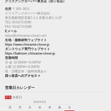
クリスアンクローバー東京店（四ッ谷店）
住所
〒160‐ 0011
クリスアンクローバー株式会社
東京都新宿区若葉1‐1-1 若葉大原ビル1F
TEL 03-6273-0280
FAX 03-6273-0288
Eメール
tokyo@chrisanne-clover.com
生地・服飾材料ウェブサイト
https://www.chrisanne-clover.jp
ダンスウェア専門ウェブサイト
https://ballroom.chrisanne-clover.jp
営業時間
月-金 10:00AM〜6:00PM
土曜 12:00PM〜5:00PM
祝・日曜定休・臨時休業あり
四ッ谷店へのアクセス >
営業日カレンダー
赤色
休業日
2026年8月
日
月
火
水
木
金
土