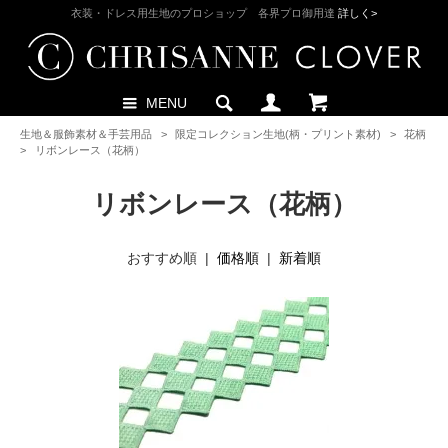
衣装・ドレス用生地のプロショップ 各界プロ御用達
詳しく>
MENU
生地＆服飾素材＆手芸用品
>
限定コレクション生地(柄・プリント素材)
>
花柄
>
リボンレース（花柄）
リボンレース（花柄）
おすすめ順 |
価格順
|
新着順