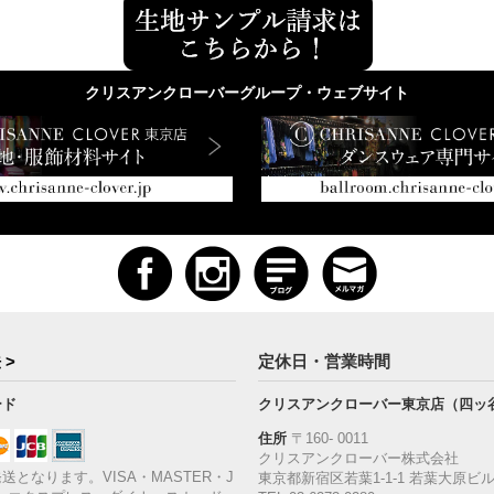
クリスアンクローバーグループ・ウェブサイト
 >
定休日・営業時間
ード
クリスアンクローバー東京店（四ッ
住所
〒160‐ 0011
クリスアンクローバー株式会社
送となります。VISA・MASTER・J
東京都新宿区若葉1‐1-1 若葉大原ビル