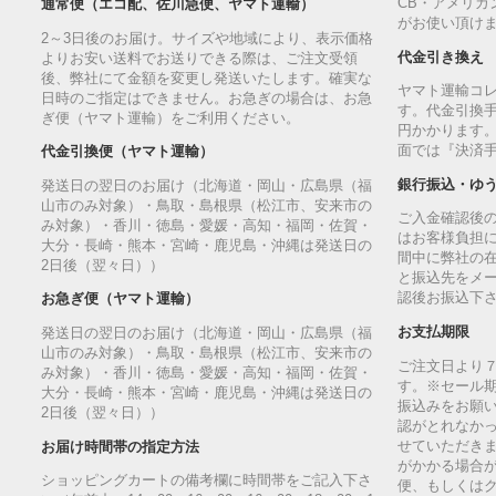
CB・アメリカ
通常便（エコ配、佐川急便、ヤマト運輸）
がお使い頂け
2～3日後のお届け。サイズや地域により、表示価格
代金引き換え
よりお安い送料でお送りできる際は、ご注文受領
後、弊社にて金額を変更し発送いたします。確実な
ヤマト運輸コ
日時のご指定はできません。お急ぎの場合は、お急
す。代金引換手
ぎ便（ヤマト運輸）をご利用ください。
円かかります
面では『決済
代金引換便（ヤマト運輸）
銀行振込・ゆ
発送日の翌日のお届け（北海道・岡山・広島県（福
山市のみ対象）・鳥取・島根県（松江市、安来市の
ご入金確認後
み対象）・香川・徳島・愛媛・高知・福岡・佐賀・
はお客様負担
大分・長崎・熊本・宮崎・鹿児島・沖縄は発送日の
間中に弊社の
2日後（翌々日））
と振込先をメ
認後お振込下
お急ぎ便（ヤマト運輸）
お支払期限
発送日の翌日のお届け（北海道・岡山・広島県（福
山市のみ対象）・鳥取・島根県（松江市、安来市の
ご注文日より
み対象）・香川・徳島・愛媛・高知・福岡・佐賀・
す。※セール
大分・長崎・熊本・宮崎・鹿児島・沖縄は発送日の
振込みをお願
2日後（翌々日））
認がとれなか
せていただきま
お届け時間帯の指定方法
がかかる場合
ショッピングカートの備考欄に時間帯をご記入下さ
便、もしくは