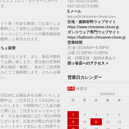
ンエクスプレス・ダイナースカード
TEL 03-6273-0280
ます。
FAX 03-6273-0288
Eメール
tokyo@chrisanne-clover.com
生地・服飾材料ウェブサイト
レクト便（代金引換便）でお送りしま
https://www.chrisanne-clover.jp
数料として送料とは別途に一律324
ダンスウェア専門ウェブサイト
。※ショッピングカートの最終確認画
https://ballroom.chrisanne-clover.jp
手数料』と表示されます。
営業時間
月-金 10:00AM〜6:00PM
うちょ振替
土曜 12:00PM〜5:00PM
の発送となります。また、振込手数料
祝・日曜定休・臨時休業あり
にてお願い致します。受注後の営業時
四ッ谷店へのアクセス >
在庫を確認・確保し、改めてご請求額
ールにてご連絡致します。そちらを確
営業日カレンダー
さい。
赤色
休業日
2026年8月
７日以内にお振込みをお願いいたしま
期間中は、ご注文日より３日以内にお
日
月
火
水
木
いいたします。※期限内にご入金の確
った際には、ご注文をキャンセルとさ
2
3
4
5
6
す。※入金の確認には2～3日の時間
がございます。お急ぎの際は代金引換
9
10
11
12
13
クレジットカード支払いをご利用下さ
16
17
18
19
20