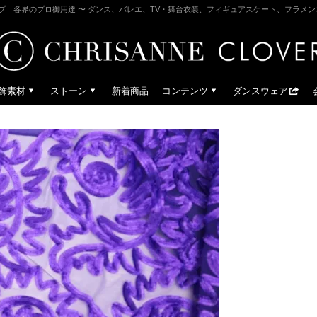
プ 各界のプロ御用達 〜 ダンス、バレエ、TV・舞台衣装、フィギュアスケート、フラメ
飾素材
ストーン
新着商品
コンテンツ
ダンスウェア