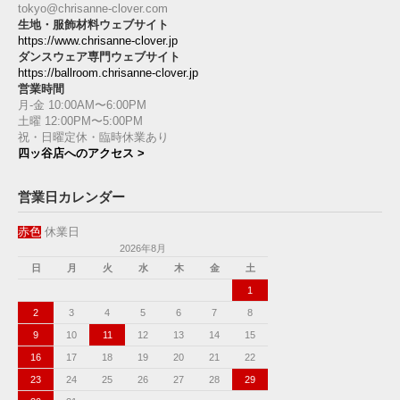
tokyo@chrisanne-clover.com
生地・服飾材料ウェブサイト
https://www.chrisanne-clover.jp
ダンスウェア専門ウェブサイト
https://ballroom.chrisanne-clover.jp
営業時間
月-金 10:00AM〜6:00PM
土曜 12:00PM〜5:00PM
祝・日曜定休・臨時休業あり
四ッ谷店へのアクセス >
営業日カレンダー
赤色
休業日
2026年8月
日
月
火
水
木
金
土
1
2
3
4
5
6
7
8
9
10
11
12
13
14
15
16
17
18
19
20
21
22
23
24
25
26
27
28
29