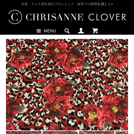
衣装・ドレス用生地のプロショップ 各界プロ御用達
詳しく>
MENU