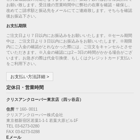
お願い致します。受注後の営業時間中に弊社の在庫を確認・確保し、
改めてご請求額と振込先をメールにてご連絡致します。そちらを確認
後お振込下さい。
お支払期限
ご注文日より７日以内にお振込みをお願いいたします。※セール期間
中は、ご注文日より３日以内にお振込みをお願いいたします。※期限
内にご入金の確認がとれなかった際には、ご注文をキャンセルとさせ
ていただきます。※入金の確認には2～3日の時間がかかる場合がござ
います。お急ぎの際は代金引換便、もしくはクレジットカード支払い
をご利用下さい。
お支払い方法詳細 >
定休日・営業時間
クリスアンクローバー東京店（四ッ谷店）
住所
〒160‐ 0011
クリスアンクローバー株式会社
東京都新宿区若葉1‐1-1 若葉大原ビル1F
TEL 03-6273-0280
FAX 03-6273-0288
Eメール