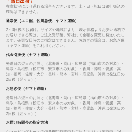
「当日出荷」
在庫状況により遅れる場合もございます。土・日・祝日は銀行振込の
確認はできません。
通常便（エコ配、佐川急便、ヤマト運輸）
2～3日後のお届け。サイズや地域により、表示価格よりお安い送料で
お送りできる際は、ご注文受領後、弊社にて金額を変更し発送いたし
ます。確実な日時のご指定はできません。お急ぎの場合は、お急ぎ便
（ヤマト運輸）をご利用ください。
代金引換便（ヤマト運輸）
発送日の翌日のお届け（北海道・岡山・広島県（福山市のみ対象）・
鳥取・島根県（松江市、安来市のみ対象）・香川・徳島・愛媛・高
知・福岡・佐賀・大分・長崎・熊本・宮崎・鹿児島・沖縄は発送日の
2日後（翌々日））
お急ぎ便（ヤマト運輸）
発送日の翌日のお届け（北海道・岡山・広島県（福山市のみ対象）・
鳥取・島根県（松江市、安来市のみ対象）・香川・徳島・愛媛・高
知・福岡・佐賀・大分・長崎・熊本・宮崎・鹿児島・沖縄は発送日の
2日後（翌々日））
お届け時間帯の指定方法
ショッピングカートの備考欄に時間帯をご記入下さい（午前中，14：