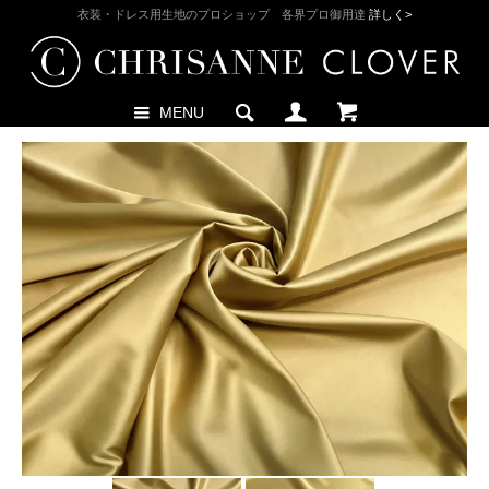
衣装・ドレス用生地のプロショップ 各界プロ御用達
詳しく>
MENU