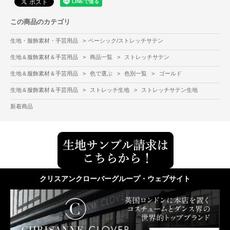
この商品のカテゴリ
生地・服飾素材・手芸用品
>
ベーシック/ストレッチサテン
生地＆服飾素材＆手芸用品
>
商品一覧
>
ストレッチサテン
生地＆服飾素材＆手芸用品
>
色で選ぶ
>
色別一覧
>
ゴールド
生地＆服飾素材＆手芸用品
>
ストレッチ生地
>
ストレッチサテン生地
新着商品
クリスアンクローバーグループ・ウェブサイト