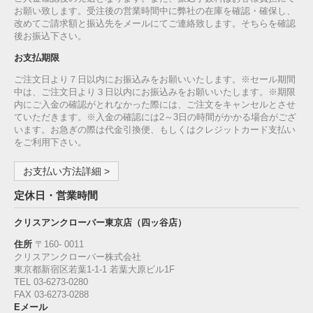
お願い致します。受注後の営業時間中に弊社の在庫を確認・確保し、
改めてご請求額と振込先をメールにてご連絡致します。そちらを確認
後お振込下さい。
お支払期限
ご注文日より７日以内にお振込みをお願いいたします。※セール期間
中は、ご注文日より３日以内にお振込みをお願いいたします。※期限
内にご入金の確認がとれなかった際には、ご注文をキャンセルとさせ
ていただきます。※入金の確認には2～3日の時間がかかる場合がござ
います。お急ぎの際は代金引換便、もしくはクレジットカード支払い
をご利用下さい。
お支払い方法詳細 >
定休日・営業時間
クリスアンクローバー東京店（四ッ谷店）
住所
〒160‐ 0011
クリスアンクローバー株式会社
東京都新宿区若葉1‐1-1 若葉大原ビル1F
TEL 03-6273-0280
FAX 03-6273-0288
Eメール