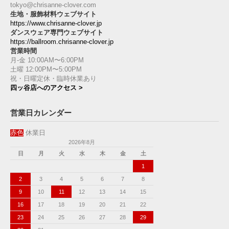
tokyo@chrisanne-clover.com
生地・服飾材料ウェブサイト
https://www.chrisanne-clover.jp
ダンスウェア専門ウェブサイト
https://ballroom.chrisanne-clover.jp
営業時間
月-金 10:00AM〜6:00PM
土曜 12:00PM〜5:00PM
祝・日曜定休・臨時休業あり
四ッ谷店へのアクセス >
営業日カレンダー
赤色
休業日
2026年8月
日
月
火
水
木
金
土
1
2
3
4
5
6
7
8
9
10
11
12
13
14
15
16
17
18
19
20
21
22
23
24
25
26
27
28
29