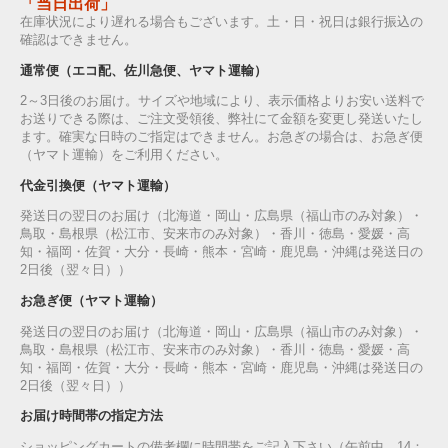
「当日出荷」
在庫状況により遅れる場合もございます。土・日・祝日は銀行振込の
確認はできません。
通常便（エコ配、佐川急便、ヤマト運輸）
2～3日後のお届け。サイズや地域により、表示価格よりお安い送料で
お送りできる際は、ご注文受領後、弊社にて金額を変更し発送いたし
ます。確実な日時のご指定はできません。お急ぎの場合は、お急ぎ便
（ヤマト運輸）をご利用ください。
代金引換便（ヤマト運輸）
発送日の翌日のお届け（北海道・岡山・広島県（福山市のみ対象）・
鳥取・島根県（松江市、安来市のみ対象）・香川・徳島・愛媛・高
知・福岡・佐賀・大分・長崎・熊本・宮崎・鹿児島・沖縄は発送日の
2日後（翌々日））
お急ぎ便（ヤマト運輸）
発送日の翌日のお届け（北海道・岡山・広島県（福山市のみ対象）・
鳥取・島根県（松江市、安来市のみ対象）・香川・徳島・愛媛・高
知・福岡・佐賀・大分・長崎・熊本・宮崎・鹿児島・沖縄は発送日の
2日後（翌々日））
お届け時間帯の指定方法
ショッピングカートの備考欄に時間帯をご記入下さい（午前中，14：