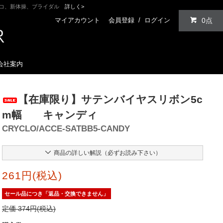
ンコ、新体操、ブライダル
詳しく>
マイアカウント
会員登録
/
ログイン
0点
会社案内
【在庫限り】サテンバイヤスリボン5c
m幅 キャンディ
CRYCLO/ACCE-SATBB5-CANDY
商品の詳しい解説（必ずお読み下さい）
261円(税込)
セール品につき「返品・交換できません」
定価 374円(税込)