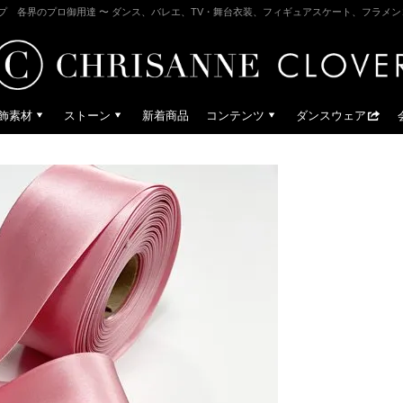
プ 各界のプロ御用達 〜 ダンス、バレエ、TV・舞台衣装、フィギュアスケート、フラメ
飾素材
ストーン
新着商品
コンテンツ
ダンスウェア