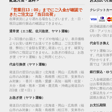
配送方法・送料 >
お支払い方法
「営業日13：00」までにご入金が確認で
クレジットカ
きたご注文は「当日出荷」
在庫状況により遅れる場合もございます。土・日・
祝日は銀行振込の確認はできません。
決済確認後の発
CB・アメリカ
通常便（エコ配、佐川急便、ヤマト運輸）
がお使い頂け
2～3日後のお届け。サイズや地域により、表示価格
代金引き換え
よりお安い送料でお送りできる際は、ご注文受領
後、弊社にて金額を変更し発送いたします。確実な
ヤマト運輸コ
日時のご指定はできません。お急ぎの場合は、お急
す。代金引換手
ぎ便（ヤマト運輸）をご利用ください。
円かかります
面では『決済
代金引換便（ヤマト運輸）
銀行振込・ゆ
発送日の翌日のお届け（北海道・岡山・広島県（福
山市のみ対象）・鳥取・島根県（松江市、安来市の
ご入金確認後
み対象）・香川・徳島・愛媛・高知・福岡・佐賀・
はお客様負担
大分・長崎・熊本・宮崎・鹿児島・沖縄は発送日の
間中に弊社の
2日後（翌々日））
と振込先をメ
認後お振込下
お急ぎ便（ヤマト運輸）
お支払期限
発送日の翌日のお届け（北海道・岡山・広島県（福
山市のみ対象）・鳥取・島根県（松江市、安来市の