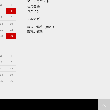
マイアカウント
金
土
会員登録
ログイン
1
7
8
メルマガ
14
15
新規ご購読（無料）
21
22
購読の解除
28
29
金
土
4
5
11
12
18
19
25
26