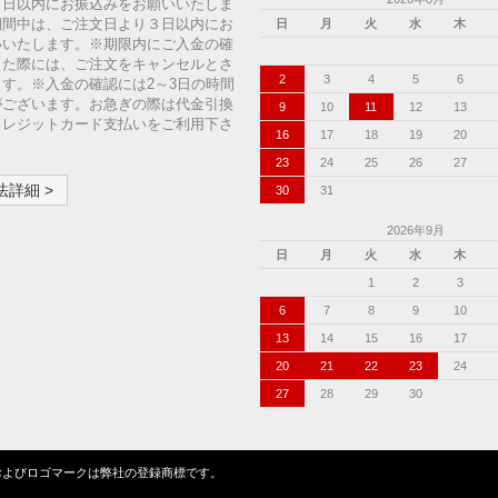
７日以内にお振込みをお願いいたしま
期間中は、ご注文日より３日以内にお
日
月
火
水
木
いいたします。※期限内にご入金の確
った際には、ご注文をキャンセルとさ
2
3
4
5
6
す。※入金の確認には2～3日の時間
がございます。お急ぎの際は代金引換
9
10
11
12
13
クレジットカード支払いをご利用下さ
16
17
18
19
20
23
24
25
26
27
詳細 >
30
31
2026年9月
日
月
火
水
木
1
2
3
6
7
8
9
10
13
14
15
16
17
20
21
22
23
24
27
28
29
30
ンクローバーの名称およびロゴマークは弊社の登録商標です。