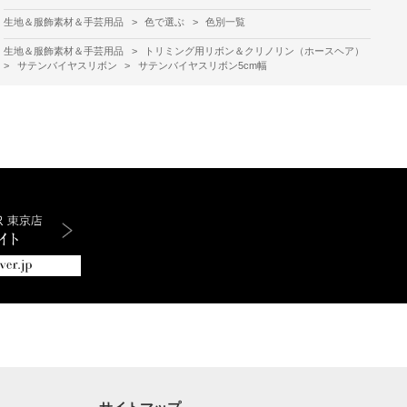
生地＆服飾素材＆手芸用品
>
色で選ぶ
>
色別一覧
生地＆服飾素材＆手芸用品
>
トリミング用リボン＆クリノリン（ホースヘア）
>
サテンバイヤスリボン
>
サテンバイヤスリボン5cm幅