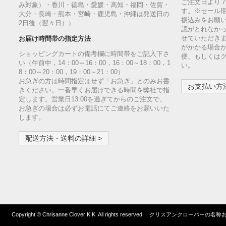
ご注文日より
み対象）・香川・徳島・愛媛・高知・福岡・佐賀・
す。※セール
大分・長崎・熊本・宮崎・鹿児島・沖縄は発送日の
振込みをお願
2日後（翌々日））
認がとれなか
せていただきま
お届け時間帯の指定方法
がかかる場合
ショッピングカートの備考欄に時間帯をご記入下さ
便、もしくは
い（午前中，14：00～16：00，16：00～18：00，1
い。
8：00～20：00，19：00～21：00）
お急ぎの方は時間指定はせず「お急ぎ」とのみお書
お支払い方法
きください。一番早くお届けできる時間を弊社で指
定します。営業日13:00を過ぎてからのご注文で、
お急ぎの場合は必ずお電話にてご連絡をお願いいた
します。
配送方法・送料の詳細 >
Copyright © Chrisanne Clover K.K. All rights reserved. クリスア