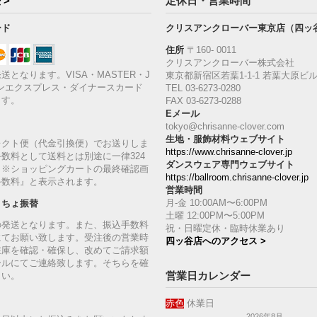
 >
定休日・営業時間
ード
クリスアンクローバー東京店（四ッ
住所
〒160‐ 0011
クリスアンクローバー株式会社
送となります。VISA・MASTER・J
東京都新宿区若葉1‐1-1 若葉大原ビル
ンエクスプレス・ダイナースカード
TEL 03-6273-0280
ます。
FAX 03-6273-0288
Eメール
tokyo@chrisanne-clover.com
生地・服飾材料ウェブサイト
レクト便（代金引換便）でお送りしま
https://www.chrisanne-clover.jp
数料として送料とは別途に一律324
ダンスウェア専門ウェブサイト
。※ショッピングカートの最終確認画
https://ballroom.chrisanne-clover.jp
手数料』と表示されます。
営業時間
月-金 10:00AM〜6:00PM
うちょ振替
土曜 12:00PM〜5:00PM
の発送となります。また、振込手数料
祝・日曜定休・臨時休業あり
にてお願い致します。受注後の営業時
四ッ谷店へのアクセス >
在庫を確認・確保し、改めてご請求額
ールにてご連絡致します。そちらを確
営業日カレンダー
さい。
赤色
休業日
2026年8月