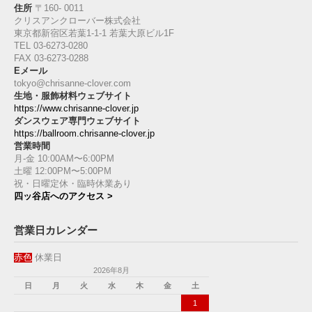
住所
〒160‐ 0011
クリスアンクローバー株式会社
東京都新宿区若葉1‐1-1 若葉大原ビル1F
TEL 03-6273-0280
FAX 03-6273-0288
Eメール
tokyo@chrisanne-clover.com
生地・服飾材料ウェブサイト
https://www.chrisanne-clover.jp
ダンスウェア専門ウェブサイト
https://ballroom.chrisanne-clover.jp
営業時間
月-金 10:00AM〜6:00PM
土曜 12:00PM〜5:00PM
祝・日曜定休・臨時休業あり
四ッ谷店へのアクセス >
営業日カレンダー
赤色
休業日
2026年8月
日
月
火
水
木
金
土
1