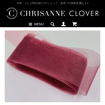
衣装・ドレス用生地のプロショップ 各界プロ御用達
詳しく>
MENU