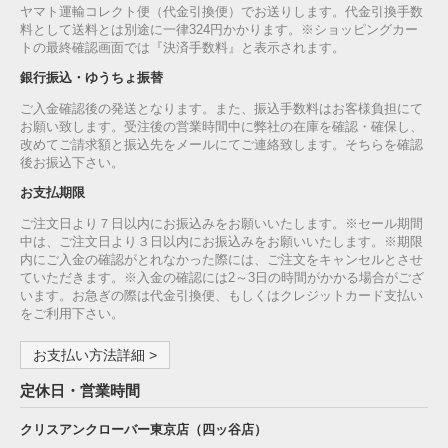
ヤマト運輸コレクト便（代金引換便）でお送りします。代金引換手数
料として送料とは別途に一律324円かかります。※ショッピングカー
トの最終確認画面では『決済手数料』と表示されます。
銀行振込・ゆうちょ振替
ご入金確認後の発送となります。また、振込手数料はお客様負担にて
お願い致します。受注後の営業時間中に弊社の在庫を確認・確保し、
改めてご請求額と振込先をメールにてご連絡致します。そちらを確認
後お振込下さい。
お支払期限
ご注文日より７日以内にお振込みをお願いいたします。※セール期間
中は、ご注文日より３日以内にお振込みをお願いいたします。※期限
内にご入金の確認がとれなかった際には、ご注文をキャンセルとさせ
ていただきます。※入金の確認には2～3日の時間がかかる場合がござ
います。お急ぎの際は代金引換便、もしくはクレジットカード支払い
をご利用下さい。
お支払い方法詳細 >
定休日・営業時間
クリスアンクローバー東京店（四ッ谷店）