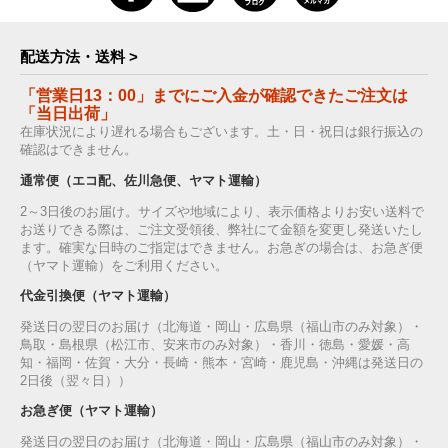
配送方法・送料 >
「営業日13：00」までにご入金が確認できたご注文は
「当日出荷」
在庫状況により遅れる場合もございます。土・日・祝日は銀行振込の
確認はできません。
通常便（エコ配、佐川急便、ヤマト運輸）
2～3日後のお届け。サイズや地域により、表示価格よりお安い送料で
お送りできる際は、ご注文受領後、弊社にて金額を変更し発送いたし
ます。確実な日時のご指定はできません。お急ぎの場合は、お急ぎ便
（ヤマト運輸）をご利用ください。
代金引換便（ヤマト運輸）
発送日の翌日のお届け（北海道・岡山・広島県（福山市のみ対象）・
鳥取・島根県（松江市、安来市のみ対象）・香川・徳島・愛媛・高
知・福岡・佐賀・大分・長崎・熊本・宮崎・鹿児島・沖縄は発送日の
2日後（翌々日））
お急ぎ便（ヤマト運輸）
発送日の翌日のお届け（北海道・岡山・広島県（福山市のみ対象）・