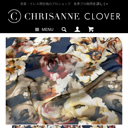
衣装・ドレス用生地のプロショップ 各界プロ御用達
詳しく>
MENU