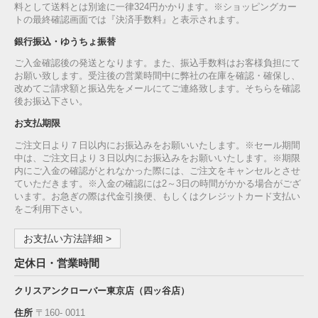
料として送料とは別途に一律324円かかります。※ショッピングカー
トの最終確認画面では『決済手数料』と表示されます。
銀行振込・ゆうちょ振替
ご入金確認後の発送となります。また、振込手数料はお客様負担にて
お願い致します。受注後の営業時間中に弊社の在庫を確認・確保し、
改めてご請求額と振込先をメールにてご連絡致します。そちらを確認
後お振込下さい。
お支払期限
ご注文日より７日以内にお振込みをお願いいたします。※セール期間
中は、ご注文日より３日以内にお振込みをお願いいたします。※期限
内にご入金の確認がとれなかった際には、ご注文をキャンセルとさせ
ていただきます。※入金の確認には2～3日の時間がかかる場合がござ
います。お急ぎの際は代金引換便、もしくはクレジットカード支払い
をご利用下さい。
お支払い方法詳細 >
定休日・営業時間
クリスアンクローバー東京店（四ッ谷店）
住所
〒160‐ 0011