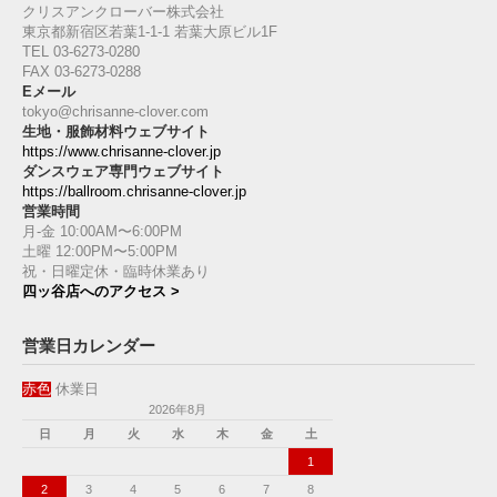
クリスアンクローバー株式会社
東京都新宿区若葉1‐1-1 若葉大原ビル1F
TEL 03-6273-0280
FAX 03-6273-0288
Eメール
tokyo@chrisanne-clover.com
生地・服飾材料ウェブサイト
https://www.chrisanne-clover.jp
ダンスウェア専門ウェブサイト
https://ballroom.chrisanne-clover.jp
営業時間
月-金 10:00AM〜6:00PM
土曜 12:00PM〜5:00PM
祝・日曜定休・臨時休業あり
四ッ谷店へのアクセス >
営業日カレンダー
赤色
休業日
2026年8月
日
月
火
水
木
金
土
1
2
3
4
5
6
7
8