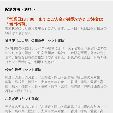
配送方法・送料 >
「営業日13：00」までにご入金が確認できたご注文は
「当日出荷」
在庫状況により遅れる場合もございます。土・日・祝日は銀行振込の
確認はできません。
通常便（エコ配、佐川急便、ヤマト運輸）
2～3日後のお届け。サイズや地域により、表示価格よりお安い送料で
お送りできる際は、ご注文受領後、弊社にて金額を変更し発送いたし
ます。確実な日時のご指定はできません。お急ぎの場合は、お急ぎ便
（ヤマト運輸）をご利用ください。
代金引換便（ヤマト運輸）
発送日の翌日のお届け（北海道・岡山・広島県（福山市のみ対象）・
鳥取・島根県（松江市、安来市のみ対象）・香川・徳島・愛媛・高
知・福岡・佐賀・大分・長崎・熊本・宮崎・鹿児島・沖縄は発送日の
2日後（翌々日））
お急ぎ便（ヤマト運輸）
発送日の翌日のお届け（北海道・岡山・広島県（福山市のみ対象）・
鳥取・島根県（松江市、安来市のみ対象）・香川・徳島・愛媛・高