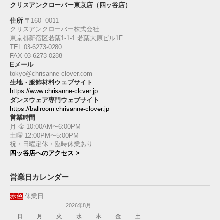
クリスアンクローバー東京店（四ッ谷店）
住所
〒160‐ 0011
クリスアンクローバー株式会社
東京都新宿区若葉1‐1-1 若葉大原ビル1F
TEL 03-6273-0280
FAX 03-6273-0288
Eメール
tokyo@chrisanne-clover.com
生地・服飾材料ウェブサイト
https://www.chrisanne-clover.jp
ダンスウェア専門ウェブサイト
https://ballroom.chrisanne-clover.jp
営業時間
月-金 10:00AM〜6:00PM
土曜 12:00PM〜5:00PM
祝・日曜定休・臨時休業あり
四ッ谷店へのアクセス >
営業日カレンダー
赤色
休業日
2026年8月
日
月
火
水
木
金
土