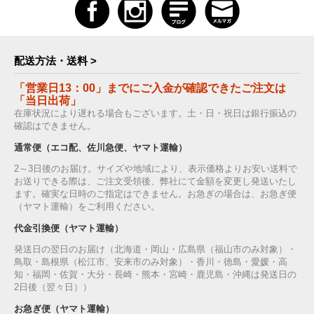
配送方法・送料 >
「営業日13：00」までにご入金が確認できたご注文は
「当日出荷」
在庫状況により遅れる場合もございます。土・日・祝日は銀行振込の
確認はできません。
通常便（エコ配、佐川急便、ヤマト運輸）
2～3日後のお届け。サイズや地域により、表示価格よりお安い送料で
お送りできる際は、ご注文受領後、弊社にて金額を変更し発送いたし
ます。確実な日時のご指定はできません。お急ぎの場合は、お急ぎ便
（ヤマト運輸）をご利用ください。
代金引換便（ヤマト運輸）
発送日の翌日のお届け（北海道・岡山・広島県（福山市のみ対象）・
鳥取・島根県（松江市、安来市のみ対象）・香川・徳島・愛媛・高
知・福岡・佐賀・大分・長崎・熊本・宮崎・鹿児島・沖縄は発送日の
2日後（翌々日））
お急ぎ便（ヤマト運輸）