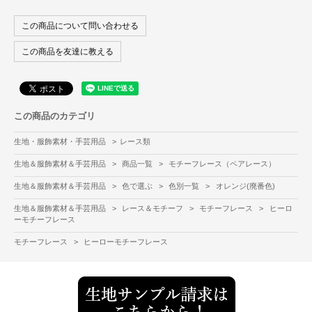
この商品について問い合わせる
この商品を友達に教える
この商品のカテゴリ
生地・服飾素材・手芸用品
>
レース類
生地＆服飾素材＆手芸用品
>
商品一覧
>
モチーフレース（ペアレース）
生地＆服飾素材＆手芸用品
>
色で選ぶ
>
色別一覧
>
オレンジ(廃番色)
生地＆服飾素材＆手芸用品
>
レース＆モチーフ
>
モチーフレース
>
ヒーロ
ーモチーフレース
モチーフレース
>
ヒーローモチーフレース