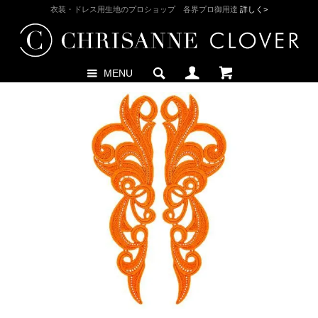
衣装・ドレス用生地のプロショップ 各界プロ御用達
詳しく>
MENU