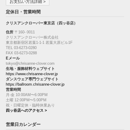
お支払い方法詳細 >
定休日・営業時間
クリスアンクローバー東京店（四ッ谷店）
住所
〒160‐ 0011
クリスアンクローバー株式会社
東京都新宿区若葉1‐1-1 若葉大原ビル1F
TEL 03-6273-0280
FAX 03-6273-0288
Eメール
tokyo@chrisanne-clover.com
生地・服飾材料ウェブサイト
https://www.chrisanne-clover.jp
ダンスウェア専門ウェブサイト
https://ballroom.chrisanne-clover.jp
営業時間
月-金 10:00AM〜6:00PM
土曜 12:00PM〜5:00PM
祝・日曜定休・臨時休業あり
四ッ谷店へのアクセス >
営業日カレンダー