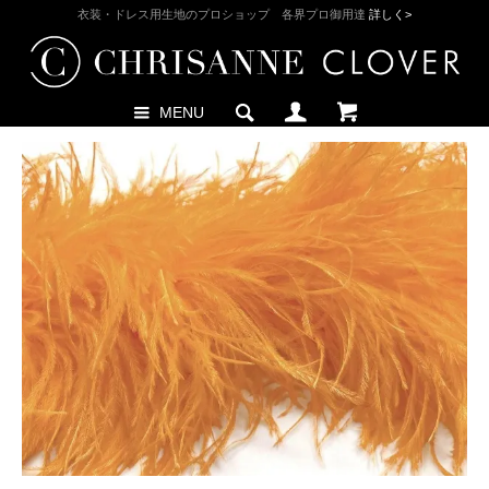
衣装・ドレス用生地のプロショップ 各界プロ御用達
詳しく>
MENU