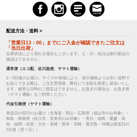
配送方法・送料 >
「営業日13：00」までにご入金が確認できたご注文は
「当日出荷」
在庫状況により遅れる場合もございます。土・日・祝日は銀行振込の
確認はできません。
通常便（エコ配、佐川急便、ヤマト運輸）
2～3日後のお届け。サイズや地域により、表示価格よりお安い送料で
お送りできる際は、ご注文受領後、弊社にて金額を変更し発送いたし
ます。確実な日時のご指定はできません。お急ぎの場合は、お急ぎ便
（ヤマト運輸）をご利用ください。
代金引換便（ヤマト運輸）
発送日の翌日のお届け（北海道・岡山・広島県（福山市のみ対象）・
鳥取・島根県（松江市、安来市のみ対象）・香川・徳島・愛媛・高
知・福岡・佐賀・大分・長崎・熊本・宮崎・鹿児島・沖縄は発送日の
2日後（翌々日））