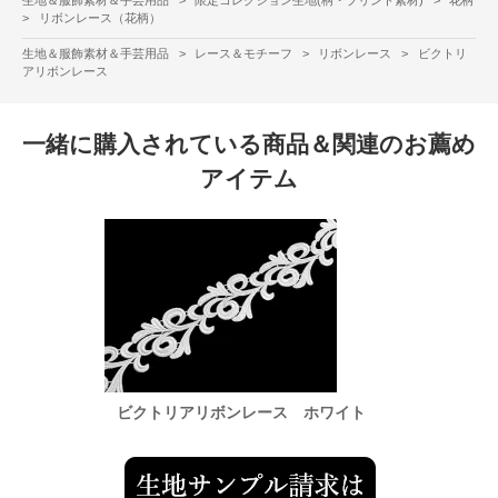
>
リボンレース（花柄）
生地＆服飾素材＆手芸用品
>
レース＆モチーフ
>
リボンレース
>
ビクトリ
アリボンレース
一緒に購入されている商品＆関連のお薦め
アイテム
ワイト
ビクトリアリボンレース ホワイト
ビク