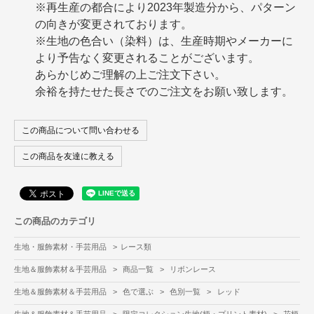
※再生産の都合により2023年製造分から、パターン
の向きが変更されております。
※生地の色合い（染料）は、生産時期やメーカーに
より予告なく変更されることがございます。
あらかじめご理解の上ご注文下さい。
余裕を持たせた長さでのご注文をお願い致します。
この商品について問い合わせる
この商品を友達に教える
この商品のカテゴリ
生地・服飾素材・手芸用品
>
レース類
生地＆服飾素材＆手芸用品
>
商品一覧
>
リボンレース
生地＆服飾素材＆手芸用品
>
色で選ぶ
>
色別一覧
>
レッド
生地＆服飾素材＆手芸用品
>
限定コレクション生地(柄・プリント素材)
>
花柄