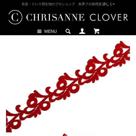
衣装・ドレス用生地のプロショップ 各界プロ御用達
詳しく>
MENU