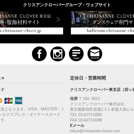
クリスアンクローバーグループ・ウェブサイト
 >
定休日・営業時間
ード
クリスアンクローバー東京店（四ッ
住所
〒160‐ 0011
クリスアンクローバー株式会社
送となります。VISA・MASTER・J
東京都新宿区若葉1‐1-1 若葉大原ビル
ンエクスプレス・ダイナースカード
TEL 03-6273-0280
ます。
FAX 03-6273-0288
Eメール
tokyo@chrisanne-clover.com