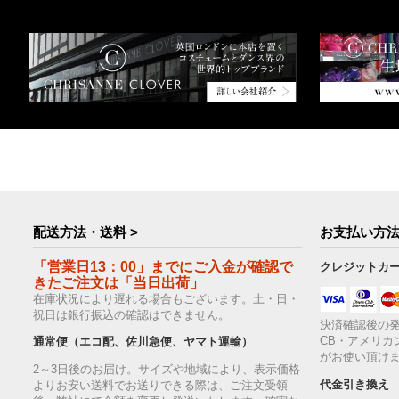
配送方法・送料 >
お支払い方法
「営業日13：00」までにご入金が確認で
クレジットカ
きたご注文は「当日出荷」
在庫状況により遅れる場合もございます。土・日・
祝日は銀行振込の確認はできません。
決済確認後の発
CB・アメリカ
通常便（エコ配、佐川急便、ヤマト運輸）
がお使い頂け
2～3日後のお届け。サイズや地域により、表示価格
代金引き換え
よりお安い送料でお送りできる際は、ご注文受領