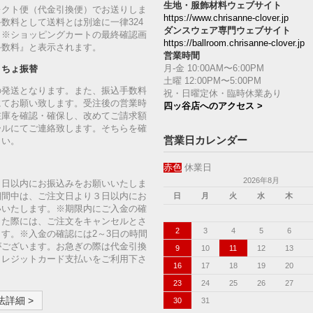
生地・服飾材料ウェブサイト
レクト便（代金引換便）でお送りしま
https://www.chrisanne-clover.jp
数料として送料とは別途に一律324
ダンスウェア専門ウェブサイト
。※ショッピングカートの最終確認画
https://ballroom.chrisanne-clover.jp
手数料』と表示されます。
営業時間
月-金 10:00AM〜6:00PM
うちょ振替
土曜 12:00PM〜5:00PM
の発送となります。また、振込手数料
祝・日曜定休・臨時休業あり
にてお願い致します。受注後の営業時
四ッ谷店へのアクセス >
在庫を確認・確保し、改めてご請求額
ールにてご連絡致します。そちらを確
営業日カレンダー
さい。
赤色
休業日
2026年8月
７日以内にお振込みをお願いいたしま
期間中は、ご注文日より３日以内にお
日
月
火
水
木
いいたします。※期限内にご入金の確
った際には、ご注文をキャンセルとさ
2
3
4
5
6
す。※入金の確認には2～3日の時間
がございます。お急ぎの際は代金引換
9
10
11
12
13
クレジットカード支払いをご利用下さ
16
17
18
19
20
23
24
25
26
27
詳細 >
30
31