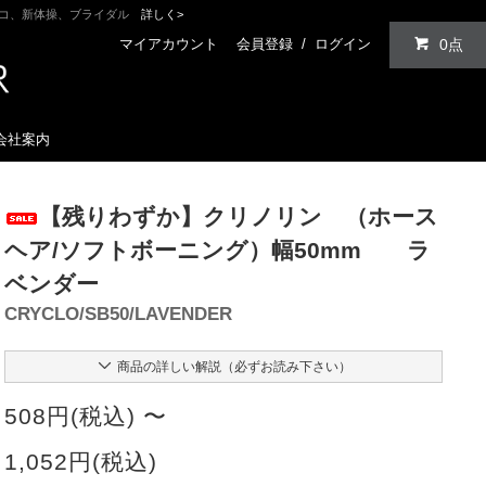
ンコ、新体操、ブライダル
詳しく>
マイアカウント
会員登録
/
ログイン
0点
会社案内
【残りわずか】クリノリン （ホース
ヘア/ソフトボーニング）幅50mm ラ
ベンダー
CRYCLO/SB50/LAVENDER
商品の詳しい解説（必ずお読み下さい）
508円(税込) 〜
1,052円(税込)