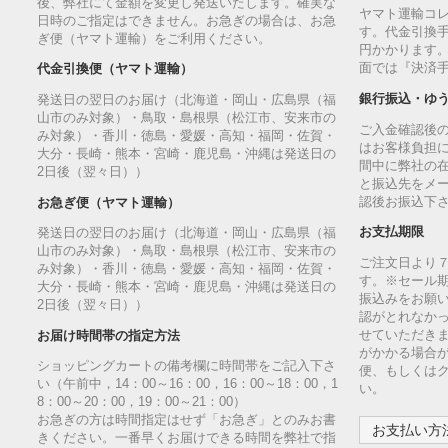
後、弊社にて金額を変更し発送いたします。確実な
ヤマト運輸コ
日時のご指定はできません。お急ぎの場合は、お急
す。代金引換手
ぎ便（ヤマト運輸）をご利用ください。
円かかります
面では『決済
代金引換便（ヤマト運輸）
銀行振込・ゆ
発送日の翌日のお届け（北海道・岡山・広島県（福
山市のみ対象）・鳥取・島根県（松江市、安来市の
ご入金確認後
み対象）・香川・徳島・愛媛・高知・福岡・佐賀・
はお客様負担
大分・長崎・熊本・宮崎・鹿児島・沖縄は発送日の
間中に弊社の
2日後（翌々日））
と振込先をメ
認後お振込下
お急ぎ便（ヤマト運輸）
お支払期限
発送日の翌日のお届け（北海道・岡山・広島県（福
山市のみ対象）・鳥取・島根県（松江市、安来市の
ご注文日より
み対象）・香川・徳島・愛媛・高知・福岡・佐賀・
す。※セール
大分・長崎・熊本・宮崎・鹿児島・沖縄は発送日の
振込みをお願
2日後（翌々日））
認がとれなか
せていただきま
お届け時間帯の指定方法
がかかる場合
ショッピングカートの備考欄に時間帯をご記入下さ
便、もしくは
い（午前中，14：00～16：00，16：00～18：00，1
い。
8：00～20：00，19：00～21：00）
お急ぎの方は時間指定はせず「お急ぎ」とのみお書
お支払い方法
きください。一番早くお届けできる時間を弊社で指