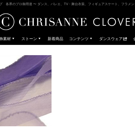
プ 各界のプロ御用達 〜 ダンス、バレエ、TV・舞台衣装、フィギュアスケート、フラメ
飾素材
ストーン
新着商品
コンテンツ
ダンスウェア