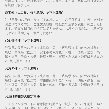
在庫状況により遅れる場合もございます。土・日・祝日は銀行振込の
確認はできません。
通常便（エコ配、佐川急便、ヤマト運輸）
2～3日後のお届け。サイズや地域により、表示価格よりお安い送料で
お送りできる際は、ご注文受領後、弊社にて金額を変更し発送いたし
ます。確実な日時のご指定はできません。お急ぎの場合は、お急ぎ便
（ヤマト運輸）をご利用ください。
代金引換便（ヤマト運輸）
発送日の翌日のお届け（北海道・岡山・広島県（福山市のみ対象）・
鳥取・島根県（松江市、安来市のみ対象）・香川・徳島・愛媛・高
知・福岡・佐賀・大分・長崎・熊本・宮崎・鹿児島・沖縄は発送日の
2日後（翌々日））
お急ぎ便（ヤマト運輸）
発送日の翌日のお届け（北海道・岡山・広島県（福山市のみ対象）・
鳥取・島根県（松江市、安来市のみ対象）・香川・徳島・愛媛・高
知・福岡・佐賀・大分・長崎・熊本・宮崎・鹿児島・沖縄は発送日の
2日後（翌々日））
お届け時間帯の指定方法
ショッピングカートの備考欄に時間帯をご記入下さい（午前中，14：
00～16：00，16：00～18：00，18：00～20：00，19：00～21：00）