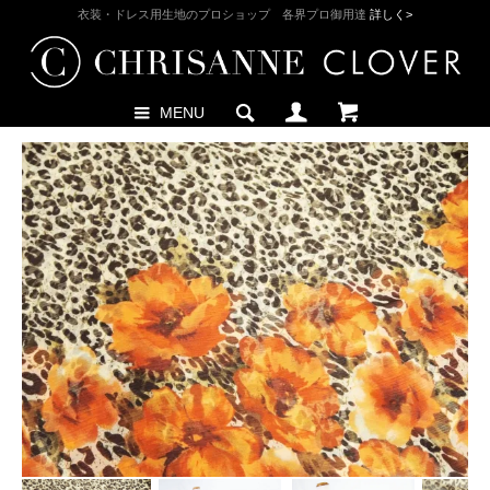
衣装・ドレス用生地のプロショップ 各界プロ御用達
詳しく>
MENU