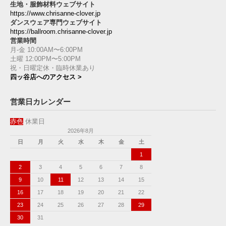
生地・服飾材料ウェブサイト
https://www.chrisanne-clover.jp
ダンスウェア専門ウェブサイト
https://ballroom.chrisanne-clover.jp
営業時間
月-金 10:00AM〜6:00PM
土曜 12:00PM〜5:00PM
祝・日曜定休・臨時休業あり
四ッ谷店へのアクセス >
営業日カレンダー
赤色
休業日
2026年8月
日
月
火
水
木
金
土
1
2
3
4
5
6
7
8
9
10
11
12
13
14
15
16
17
18
19
20
21
22
23
24
25
26
27
28
29
30
31