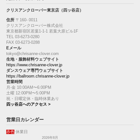
クリスアンクローバー東京店（四ッ谷店）
住所
〒160‐ 0011
クリスアンクローバー株式会社
東京都新宿区若葉1‐1-1 若葉大原ビル1F
TEL 03-6273-0280
FAX 03-6273-0288
Eメール
tokyo@chrisanne-clover.com
生地・服飾材料ウェブサイト
https://www.chrisanne-clover.jp
ダンスウェア専門ウェブサイト
https://ballroom.chrisanne-clover.jp
営業時間
月-金 10:00AM〜6:00PM
土曜 12:00PM〜5:00PM
祝・日曜定休・臨時休業あり
四ッ谷店へのアクセス >
営業日カレンダー
赤色
休業日
2026年8月