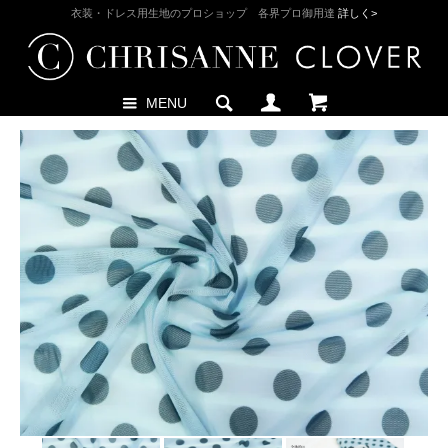
衣装・ドレス用生地のプロショップ 各界プロ御用達
詳しく>
MENU