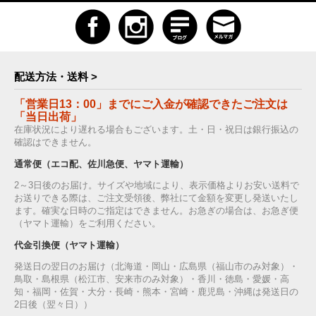
配送方法・送料 >
「営業日13：00」までにご入金が確認できたご注文は
「当日出荷」
在庫状況により遅れる場合もございます。土・日・祝日は銀行振込の
確認はできません。
通常便（エコ配、佐川急便、ヤマト運輸）
2～3日後のお届け。サイズや地域により、表示価格よりお安い送料で
お送りできる際は、ご注文受領後、弊社にて金額を変更し発送いたし
ます。確実な日時のご指定はできません。お急ぎの場合は、お急ぎ便
（ヤマト運輸）をご利用ください。
代金引換便（ヤマト運輸）
発送日の翌日のお届け（北海道・岡山・広島県（福山市のみ対象）・
鳥取・島根県（松江市、安来市のみ対象）・香川・徳島・愛媛・高
知・福岡・佐賀・大分・長崎・熊本・宮崎・鹿児島・沖縄は発送日の
2日後（翌々日））