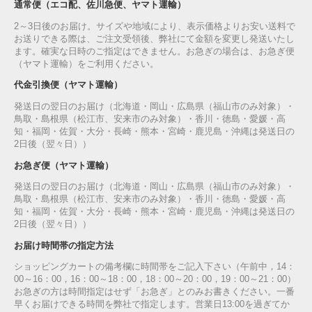
通常便（エコ配、佐川急便、ヤマト運輸）
2～3日後のお届け。サイズや地域により、表示価格よりお安い送料で
お送りできる際は、ご注文受領後、弊社にて金額を変更し発送いたし
ます。確実な日時のご指定はできません。お急ぎの場合は、お急ぎ便
（ヤマト運輸）をご利用ください。
代金引換便（ヤマト運輸）
発送日の翌日のお届け（北海道・岡山・広島県（福山市のみ対象）・
鳥取・島根県（松江市、安来市のみ対象）・香川・徳島・愛媛・高
知・福岡・佐賀・大分・長崎・熊本・宮崎・鹿児島・沖縄は発送日の
2日後（翌々日））
お急ぎ便（ヤマト運輸）
発送日の翌日のお届け（北海道・岡山・広島県（福山市のみ対象）・
鳥取・島根県（松江市、安来市のみ対象）・香川・徳島・愛媛・高
知・福岡・佐賀・大分・長崎・熊本・宮崎・鹿児島・沖縄は発送日の
2日後（翌々日））
お届け時間帯の指定方法
ショッピングカートの備考欄に時間帯をご記入下さい（午前中，14：
00～16：00，16：00～18：00，18：00～20：00，19：00～21：00）
お急ぎの方は時間指定はせず「お急ぎ」とのみお書きください。一番
早くお届けできる時間を弊社で指定します。営業日13:00を過ぎてか