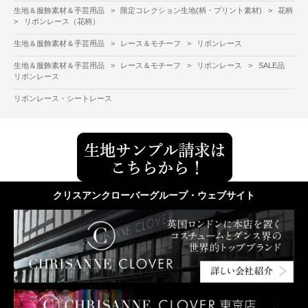
生地＆服飾素材＆手芸用品
>
限定コレクション生地(柄・プリント素材)
>
花柄
>
リボンレース（花柄）
生地＆服飾素材＆手芸用品
>
レース＆モチーフ
>
リボンレース
生地＆服飾素材＆手芸用品
>
レース＆モチーフ
>
リボンレース
>
SALE品
リボンレース
リボンレース・シートレース
クリスアンクローバーグループ・ウェブサイト