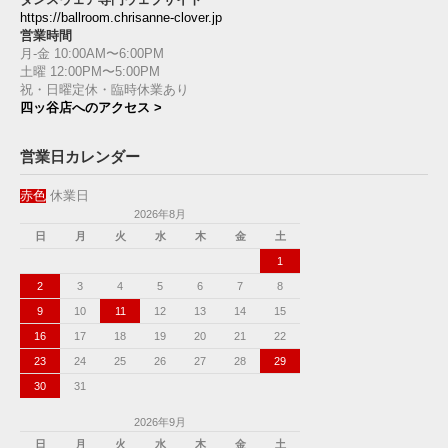
ダンスウェア専門ウェブサイト
https://ballroom.chrisanne-clover.jp
営業時間
月-金 10:00AM〜6:00PM
土曜 12:00PM〜5:00PM
祝・日曜定休・臨時休業あり
四ッ谷店へのアクセス >
営業日カレンダー
赤色
休業日
2026年8月
日
月
火
水
木
金
土
1
2
3
4
5
6
7
8
9
10
11
12
13
14
15
16
17
18
19
20
21
22
23
24
25
26
27
28
29
30
31
2026年9月
日
月
火
水
木
金
土