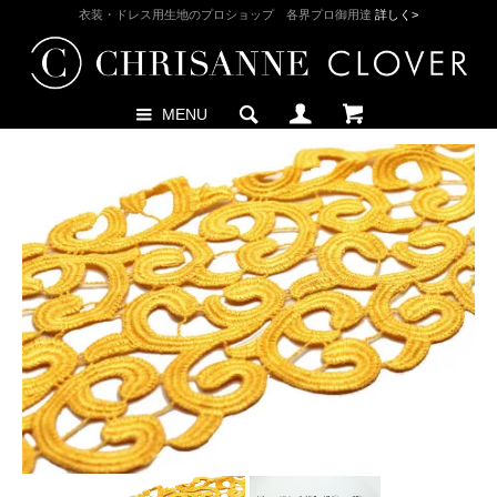
衣装・ドレス用生地のプロショップ 各界プロ御用達
詳しく>
MENU