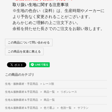
取り扱い生地に関する注意事項
※生地の色合い（染料）は、生産時期やメーカーに
より予告なく変更されることがございます。
あらかじめご理解の上ご注文下さい。
余裕を持たせた長さでのご注文をお願い致します。
この商品について問い合わせる
この商品を友達に教える
この商品のカテゴリ
生地・服飾素材・手芸用品
>
レース類
生地＆服飾素材＆手芸用品
>
商品一覧
>
リボンレース
生地＆服飾素材＆手芸用品
>
商品一覧
生地＆服飾素材＆手芸用品
>
色で選ぶ
>
色別一覧
>
サフラン