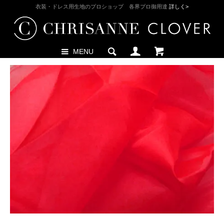
衣装・ドレス用生地のプロショップ 各界プロ御用達
詳しく>
MENU