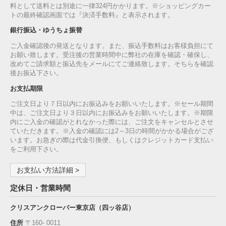
料として送料とは別途に一律324円かかります。※ショッピングカー
トの最終確認画面では『決済手数料』と表示されます。
銀行振込・ゆうちょ振替
ご入金確認後の発送となります。また、振込手数料はお客様負担にて
お願い致します。受注後の営業時間中に弊社の在庫を確認・確保し、
改めてご請求額と振込先をメールにてご連絡致します。そちらを確認
後お振込下さい。
お支払期限
ご注文日より７日以内にお振込みをお願いいたします。※セール期間
中は、ご注文日より３日以内にお振込みをお願いいたします。※期限
内にご入金の確認がとれなかった際には、ご注文をキャンセルとさせ
ていただきます。※入金の確認には2～3日の時間がかかる場合がござ
います。お急ぎの際は代金引換便、もしくはクレジットカード支払い
をご利用下さい。
お支払い方法詳細 >
定休日・営業時間
クリスアンクローバー東京店（四ッ谷店）
住所
〒160‐ 0011