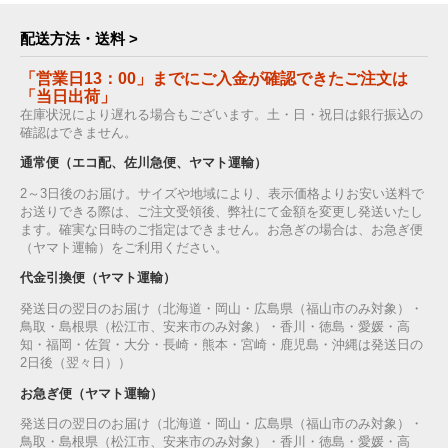
配送方法・送料 >
「営業日13：00」までにご入金が確認できたご注文は
「当日出荷」
在庫状況により遅れる場合もございます。土・日・祝日は銀行振込の
確認はできません。
通常便（エコ配、佐川急便、ヤマト運輸）
2～3日後のお届け。サイズや地域により、表示価格よりお安い送料で
お送りできる際は、ご注文受領後、弊社にて金額を変更し発送いたし
ます。確実な日時のご指定はできません。お急ぎの場合は、お急ぎ便
（ヤマト運輸）をご利用ください。
代金引換便（ヤマト運輸）
発送日の翌日のお届け（北海道・岡山・広島県（福山市のみ対象）・
鳥取・島根県（松江市、安来市のみ対象）・香川・徳島・愛媛・高
知・福岡・佐賀・大分・長崎・熊本・宮崎・鹿児島・沖縄は発送日の
2日後（翌々日））
お急ぎ便（ヤマト運輸）
発送日の翌日のお届け（北海道・岡山・広島県（福山市のみ対象）・
鳥取・島根県（松江市、安来市のみ対象）・香川・徳島・愛媛・高