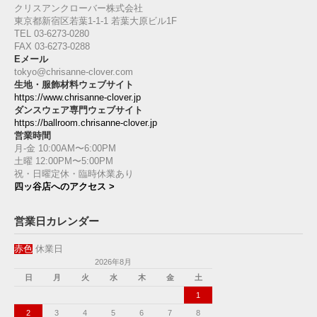
クリスアンクローバー株式会社
東京都新宿区若葉1‐1-1 若葉大原ビル1F
TEL 03-6273-0280
FAX 03-6273-0288
Eメール
tokyo@chrisanne-clover.com
生地・服飾材料ウェブサイト
https://www.chrisanne-clover.jp
ダンスウェア専門ウェブサイト
https://ballroom.chrisanne-clover.jp
営業時間
月-金 10:00AM〜6:00PM
土曜 12:00PM〜5:00PM
祝・日曜定休・臨時休業あり
四ッ谷店へのアクセス >
営業日カレンダー
赤色
休業日
2026年8月
日
月
火
水
木
金
土
1
2
3
4
5
6
7
8