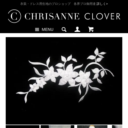
衣装・ドレス用生地のプロショップ 各界プロ御用達
詳しく>
MENU