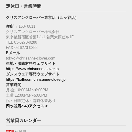
定休日・営業時間
クリスアンクローバー東京店（四ッ谷店）
住所
〒160‐ 0011
クリスアンクローバー株式会社
東京都新宿区若葉1‐1-1 若葉大原ビル1F
TEL 03-6273-0280
FAX 03-6273-0288
Eメール
tokyo@chrisanne-clover.com
生地・服飾材料ウェブサイト
https://www.chrisanne-clover.jp
ダンスウェア専門ウェブサイト
https://ballroom.chrisanne-clover.jp
営業時間
月-金 10:00AM〜6:00PM
土曜 12:00PM〜5:00PM
祝・日曜定休・臨時休業あり
四ッ谷店へのアクセス >
営業日カレンダー