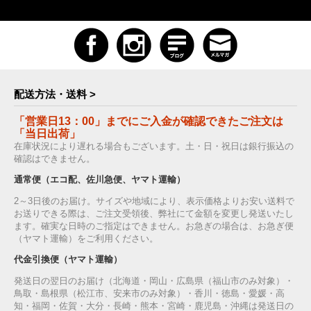
配送方法・送料 >
「営業日13：00」までにご入金が確認できたご注文は
「当日出荷」
在庫状況により遅れる場合もございます。土・日・祝日は銀行振込の
確認はできません。
通常便（エコ配、佐川急便、ヤマト運輸）
2～3日後のお届け。サイズや地域により、表示価格よりお安い送料で
お送りできる際は、ご注文受領後、弊社にて金額を変更し発送いたし
ます。確実な日時のご指定はできません。お急ぎの場合は、お急ぎ便
（ヤマト運輸）をご利用ください。
代金引換便（ヤマト運輸）
発送日の翌日のお届け（北海道・岡山・広島県（福山市のみ対象）・
鳥取・島根県（松江市、安来市のみ対象）・香川・徳島・愛媛・高
知・福岡・佐賀・大分・長崎・熊本・宮崎・鹿児島・沖縄は発送日の