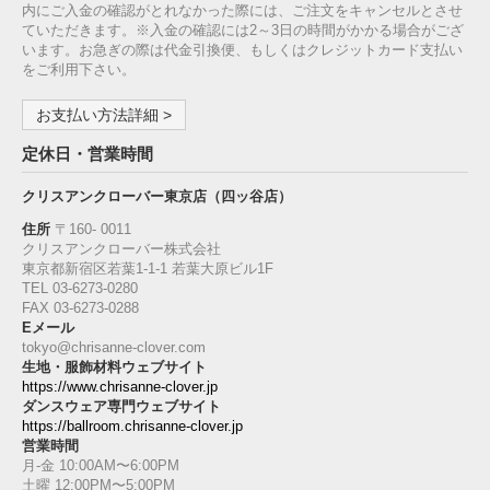
内にご入金の確認がとれなかった際には、ご注文をキャンセルとさせ
ていただきます。※入金の確認には2～3日の時間がかかる場合がござ
います。お急ぎの際は代金引換便、もしくはクレジットカード支払い
をご利用下さい。
お支払い方法詳細 >
定休日・営業時間
クリスアンクローバー東京店（四ッ谷店）
住所
〒160‐ 0011
クリスアンクローバー株式会社
東京都新宿区若葉1‐1-1 若葉大原ビル1F
TEL 03-6273-0280
FAX 03-6273-0288
Eメール
tokyo@chrisanne-clover.com
生地・服飾材料ウェブサイト
https://www.chrisanne-clover.jp
ダンスウェア専門ウェブサイト
https://ballroom.chrisanne-clover.jp
営業時間
月-金 10:00AM〜6:00PM
土曜 12:00PM〜5:00PM