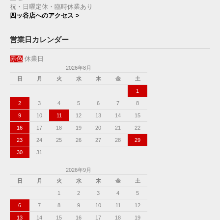
祝・日曜定休・臨時休業あり
四ッ谷店へのアクセス >
営業日カレンダー
赤色
休業日
2026年8月
日
月
火
水
木
金
土
1
2
3
4
5
6
7
8
9
10
11
12
13
14
15
16
17
18
19
20
21
22
23
24
25
26
27
28
29
30
31
2026年9月
日
月
火
水
木
金
土
1
2
3
4
5
6
7
8
9
10
11
12
13
14
15
16
17
18
19