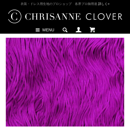
衣装・ドレス用生地のプロショップ 各界プロ御用達
詳しく>
MENU