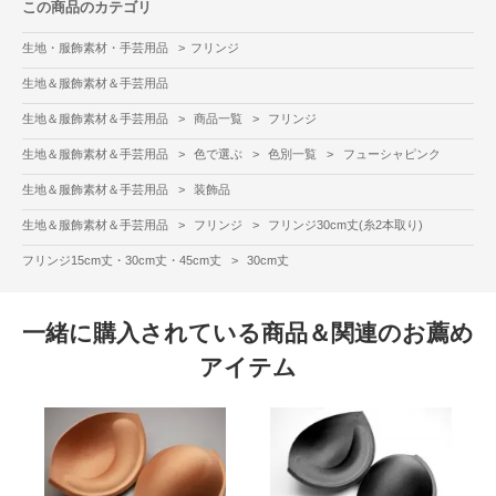
この商品のカテゴリ
生地・服飾素材・手芸用品
>
フリンジ
生地＆服飾素材＆手芸用品
生地＆服飾素材＆手芸用品
>
商品一覧
>
フリンジ
生地＆服飾素材＆手芸用品
>
色で選ぶ
>
色別一覧
>
フューシャピンク
生地＆服飾素材＆手芸用品
>
装飾品
生地＆服飾素材＆手芸用品
>
フリンジ
>
フリンジ30cm丈(糸2本取り)
フリンジ15cm丈・30cm丈・45cm丈
>
30cm丈
一緒に購入されている商品＆関連のお薦め
アイテム