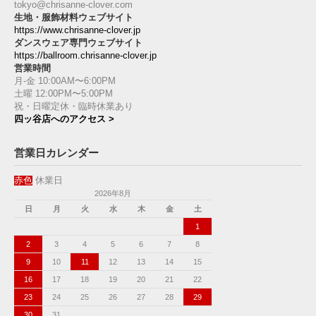
tokyo@chrisanne-clover.com
生地・服飾材料ウェブサイト
https://www.chrisanne-clover.jp
ダンスウェア専門ウェブサイト
https://ballroom.chrisanne-clover.jp
営業時間
月-金 10:00AM〜6:00PM
土曜 12:00PM〜5:00PM
祝・日曜定休・臨時休業あり
四ッ谷店へのアクセス >
営業日カレンダー
赤色
休業日
2026年8月
日
月
火
水
木
金
土
1
2
3
4
5
6
7
8
9
10
11
12
13
14
15
16
17
18
19
20
21
22
23
24
25
26
27
28
29
30
31