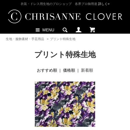
衣装・ドレス用生地のプロショップ 各界プロ御用達
詳しく>
MENU
生地・服飾素材・手芸用品
>
プリント特殊生地
プリント特殊生地
おすすめ順
|
価格順
| 新着順