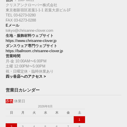
クリスアンクローバー株式会社
東京都新宿区若葉1‐1-1 若葉大原ビル1F
TEL 03-6273-0280
FAX 03-6273-0288
Eメール
tokyo@chrisanne-clover.com
生地・服飾材料ウェブサイト
https://www.chrisanne-clover.jp
ダンスウェア専門ウェブサイト
https://ballroom.chrisanne-clover.jp
営業時間
月-金 10:00AM〜6:00PM
土曜 12:00PM〜5:00PM
祝・日曜定休・臨時休業あり
四ッ谷店へのアクセス >
営業日カレンダー
赤色
休業日
2026年8月
日
月
火
水
木
金
土
1
2
3
4
5
6
7
8