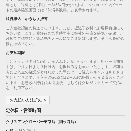
料として送料とは別途に一律324円かかります。※ショッピングカー
トの最終確認画面では『決済手数料』と表示されます。
銀行振込・ゆうちょ振替
ご入金確認後の発送となります。また、振込手数料はお客様負担にて
お願い致します。受注後の営業時間中に弊社の在庫を確認・確保し、
改めてご請求額と振込先をメールにてご連絡致します。そちらを確認
後お振込下さい。
お支払期限
ご注文日より７日以内にお振込みをお願いいたします。※セール期間
中は、ご注文日より３日以内にお振込みをお願いいたします。※期限
内にご入金の確認がとれなかった際には、ご注文をキャンセルとさせ
ていただきます。※入金の確認には2～3日の時間がかかる場合がござ
います。お急ぎの際は代金引換便、もしくはクレジットカード支払い
をご利用下さい。
お支払い方法詳細 >
定休日・営業時間
クリスアンクローバー東京店（四ッ谷店）
住所
〒160‐ 0011