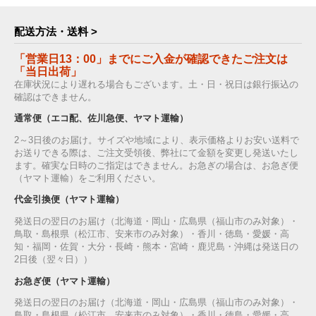
配送方法・送料 >
「営業日13：00」までにご入金が確認できたご注文は
「当日出荷」
在庫状況により遅れる場合もございます。土・日・祝日は銀行振込の
確認はできません。
通常便（エコ配、佐川急便、ヤマト運輸）
2～3日後のお届け。サイズや地域により、表示価格よりお安い送料で
お送りできる際は、ご注文受領後、弊社にて金額を変更し発送いたし
ます。確実な日時のご指定はできません。お急ぎの場合は、お急ぎ便
（ヤマト運輸）をご利用ください。
代金引換便（ヤマト運輸）
発送日の翌日のお届け（北海道・岡山・広島県（福山市のみ対象）・
鳥取・島根県（松江市、安来市のみ対象）・香川・徳島・愛媛・高
知・福岡・佐賀・大分・長崎・熊本・宮崎・鹿児島・沖縄は発送日の
2日後（翌々日））
お急ぎ便（ヤマト運輸）
発送日の翌日のお届け（北海道・岡山・広島県（福山市のみ対象）・
鳥取・島根県（松江市、安来市のみ対象）・香川・徳島・愛媛・高