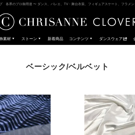
プ 各界のプロ御用達 〜 ダンス、バレエ、TV・舞台衣装、フィギュアスケート、フラメ
飾素材
ストーン
新着商品
コンテンツ
ダンスウェア
ベーシック/ベルベット