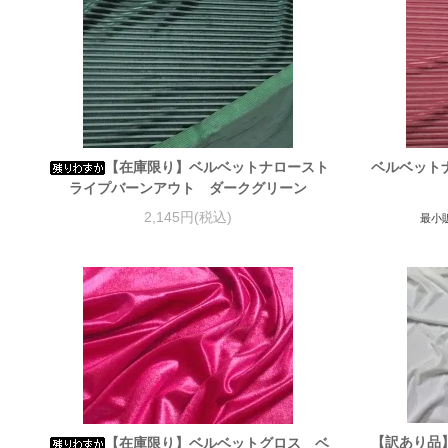
【在庫限り】ベルベットナロースト
ベルベット
ライプバーンアウト ダークグリーン
2,145円(税込)
最小
【訳あり品
【在庫限り】ベルベットグロス ベ