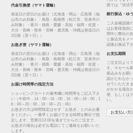
面では『決済
代金引換便（ヤマト運輸）
銀行振込・ゆ
発送日の翌日のお届け（北海道・岡山・広島県（福
山市のみ対象）・鳥取・島根県（松江市、安来市の
ご入金確認後
み対象）・香川・徳島・愛媛・高知・福岡・佐賀・
はお客様負担
大分・長崎・熊本・宮崎・鹿児島・沖縄は発送日の
間中に弊社の
2日後（翌々日））
と振込先をメ
認後お振込下
お急ぎ便（ヤマト運輸）
お支払期限
発送日の翌日のお届け（北海道・岡山・広島県（福
山市のみ対象）・鳥取・島根県（松江市、安来市の
ご注文日より
み対象）・香川・徳島・愛媛・高知・福岡・佐賀・
す。※セール
大分・長崎・熊本・宮崎・鹿児島・沖縄は発送日の
振込みをお願
2日後（翌々日））
認がとれなか
せていただきま
お届け時間帯の指定方法
がかかる場合
ショッピングカートの備考欄に時間帯をご記入下さ
便、もしくは
い（午前中，14：00～16：00，16：00～18：00，1
い。
8：00～20：00，19：00～21：00）
お急ぎの方は時間指定はせず「お急ぎ」とのみお書
お支払い方法
きください。一番早くお届けできる時間を弊社で指
定します。営業日13:00を過ぎてからのご注文で、
お急ぎの場合は必ずお電話にてご連絡をお願いいた
します。