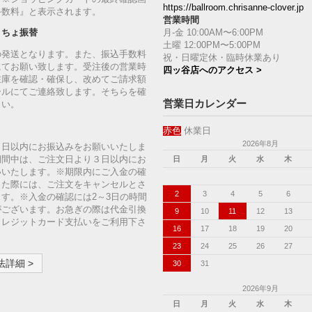
https://ballroom.chrisanne-clover.jp
手数料』と表示されます。
営業時間
月-金 10:00AM〜6:00PM
うちょ振替
土曜 12:00PM〜5:00PM
の発送となります。また、振込手数料
祝・日曜定休・臨時休業あり
にてお願い致します。受注後の営業時
四ッ谷店へのアクセス >
在庫を確認・確保し、改めてご請求額
ールにてご連絡致します。そちらを確
営業日カレンダー
さい。
赤色
休業日
2026年8月
７日以内にお振込みをお願いいたしま
期間中は、ご注文日より３日以内にお
日
月
火
水
木
いいたします。※期限内にご入金の確
った際には、ご注文をキャンセルとさ
2
3
4
5
6
す。※入金の確認には2～3日の時間
がございます。お急ぎの際は代金引換
9
10
11
12
13
クレジットカード支払いをご利用下さ
16
17
18
19
20
23
24
25
26
27
詳細 >
30
31
2026年9月
日
月
火
水
木