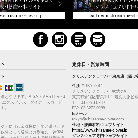
 >
定休日・営業時間
ード
クリスアンクローバー東京店（四ッ
住所
〒160‐ 0011
クリスアンクローバー株式会社
送となります。VISA・MASTER・J
東京都新宿区若葉1‐1-1 若葉大原ビル
ンエクスプレス・ダイナースカード
TEL 03-6273-0280
ます。
FAX 03-6273-0288
Eメール
tokyo@chrisanne-clover.com
生地・服飾材料ウェブサイト
レクト便（代金引換便）でお送りしま
https://www.chrisanne-clover.jp
数料として送料とは別途に一律324
ダンスウェア専門ウェブサイト
。※ショッピングカートの最終確認画