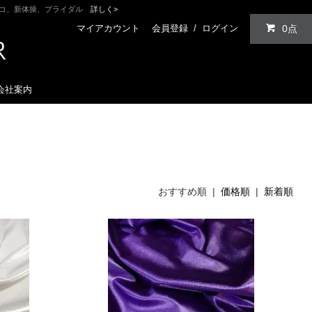
ンコ、新体操、ブライダル
詳しく>
マイアカウント
会員登録
/
ログイン
0点
会社案内
おすすめ順 |
価格順
|
新着順