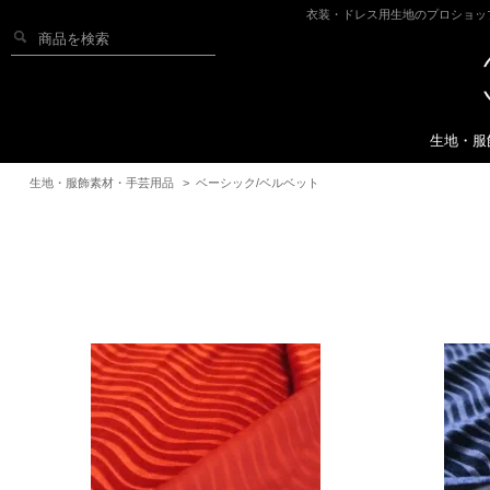
衣装・ドレス用生地のプロショッ
生地・服
生地・服飾素材・手芸用品
>
ベーシック/ベルベット