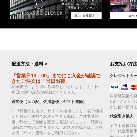
配送方法・送料 >
お支払い方法
「営業日13：00」までにご入金が確認で
クレジットカ
きたご注文は「当日出荷」
在庫状況により遅れる場合もございます。土・日・
祝日は銀行振込の確認はできません。
決済確認後の発
CB・アメリカ
通常便（エコ配、佐川急便、ヤマト運輸）
がお使い頂け
2～3日後のお届け。サイズや地域により、表示価格
代金引き換え
よりお安い送料でお送りできる際は、ご注文受領
後、弊社にて金額を変更し発送いたします。確実な
ヤマト運輸コ
日時のご指定はできません。お急ぎの場合は、お急
す。代金引換手
ぎ便（ヤマト運輸）をご利用ください。
円かかります