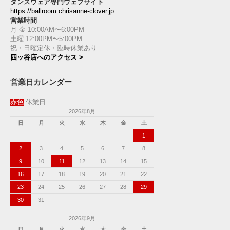
ダンスウェア専門ウェブサイト
https://ballroom.chrisanne-clover.jp
営業時間
月-金 10:00AM〜6:00PM
土曜 12:00PM〜5:00PM
祝・日曜定休・臨時休業あり
四ッ谷店へのアクセス >
営業日カレンダー
赤色
休業日
2026年8月
日
月
火
水
木
金
土
1
2
3
4
5
6
7
8
9
10
11
12
13
14
15
16
17
18
19
20
21
22
23
24
25
26
27
28
29
30
31
2026年9月
日
月
火
水
木
金
土