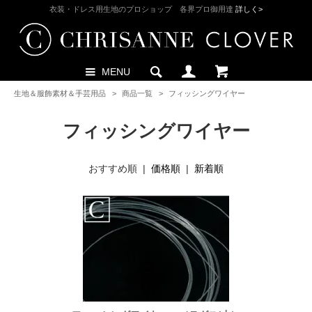
衣装・ドレス用生地のプロショップ 各界プロ御用達
詳しく>
MENU
生地＆服飾素材＆手芸用品
>
商品一覧
>
フィッシングワイヤー
フィッシングワイヤー
おすすめ順 |
価格順
|
新着順