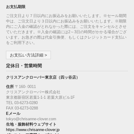
お支払期限
ご注文日より７日以内にお振込みをお願いいたします。※セール期間
中は、ご注文日より３日以内にお振込みをお願いいたします。※期限
内にご入金の確認がとれなかった際には、ご注文をキャンセルとさせ
ていただきます。※入金の確認には2～3日の時間がかかる場合がござ
います。お急ぎの際は代金引換便、もしくはクレジットカード支払い
をご利用下さい。
お支払い方法詳細 >
定休日・営業時間
クリスアンクローバー東京店（四ッ谷店）
住所
〒160‐ 0011
クリスアンクローバー株式会社
東京都新宿区若葉1‐1-1 若葉大原ビル1F
TEL 03-6273-0280
FAX 03-6273-0288
Eメール
tokyo@chrisanne-clover.com
生地・服飾材料ウェブサイト
https://www.chrisanne-clover.jp