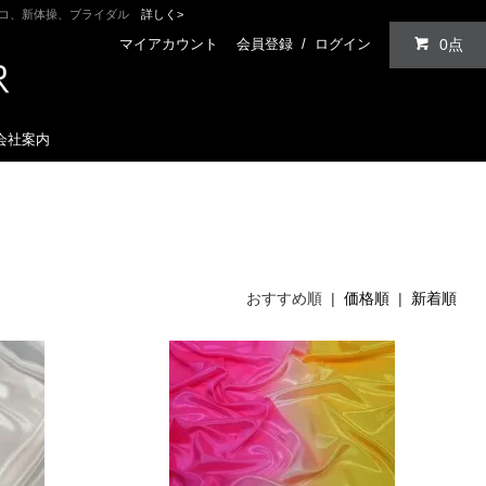
ンコ、新体操、ブライダル
詳しく>
マイアカウント
会員登録
/
ログイン
0点
会社案内
おすすめ順 |
価格順
|
新着順