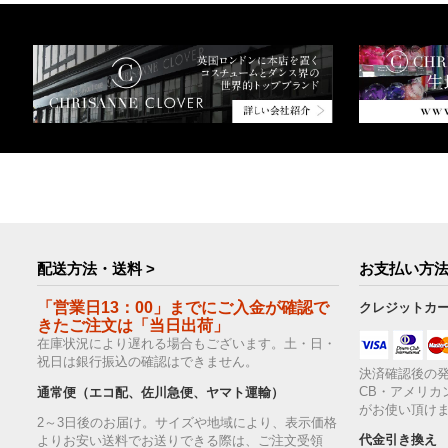
配送方法・送料 >
お支払い方法
「営業日13：00」までにご入金が確認で
クレジットカ
きたご注文は「当日出荷」
在庫状況により遅れる場合もございます。土・日・
祝日は銀行振込の確認はできません。
決済確認後の発
CB・アメリカ
通常便（エコ配、佐川急便、ヤマト運輸）
がお使い頂け
2～3日後のお届け。サイズや地域により、表示価格
代金引き換え
よりお安い送料でお送りできる際は、ご注文受領