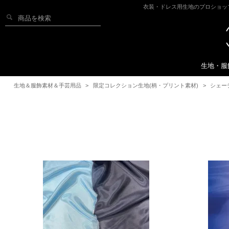
衣装・ドレス用生地のプロショッ
生地・服
生地＆服飾素材＆手芸用品
>
限定コレクション生地(柄・プリント素材)
>
シェー