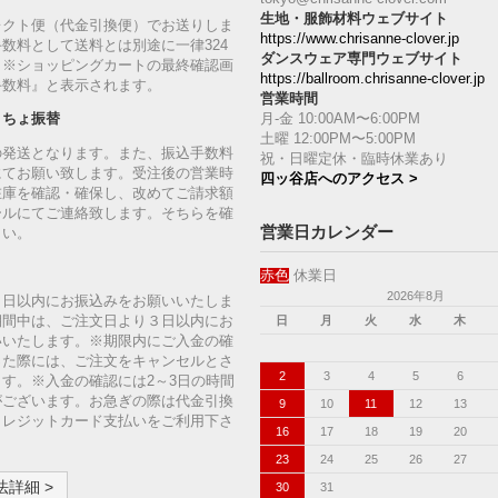
生地・服飾材料ウェブサイト
レクト便（代金引換便）でお送りしま
https://www.chrisanne-clover.jp
数料として送料とは別途に一律324
ダンスウェア専門ウェブサイト
。※ショッピングカートの最終確認画
https://ballroom.chrisanne-clover.jp
手数料』と表示されます。
営業時間
月-金 10:00AM〜6:00PM
うちょ振替
土曜 12:00PM〜5:00PM
の発送となります。また、振込手数料
祝・日曜定休・臨時休業あり
にてお願い致します。受注後の営業時
四ッ谷店へのアクセス >
在庫を確認・確保し、改めてご請求額
ールにてご連絡致します。そちらを確
営業日カレンダー
さい。
赤色
休業日
2026年8月
７日以内にお振込みをお願いいたしま
期間中は、ご注文日より３日以内にお
日
月
火
水
木
いいたします。※期限内にご入金の確
った際には、ご注文をキャンセルとさ
2
3
4
5
6
す。※入金の確認には2～3日の時間
がございます。お急ぎの際は代金引換
9
10
11
12
13
クレジットカード支払いをご利用下さ
16
17
18
19
20
23
24
25
26
27
詳細 >
30
31