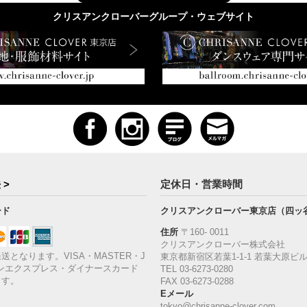
クリスアンクローバーグループ・ウェブサイト
 >
定休日・営業時間
ード
クリスアンクローバー東京店（四ッ
住所
〒160‐ 0011
クリスアンクローバー株式会社
送となります。VISA・MASTER・J
東京都新宿区若葉1‐1-1 若葉大原ビル
ンエクスプレス・ダイナースカード
TEL 03-6273-0280
ます。
FAX 03-6273-0288
Eメール
tokyo@chrisanne-clover.com