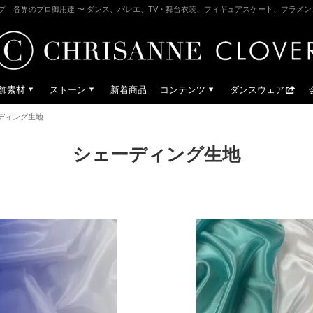
プ 各界のプロ御用達 〜 ダンス、バレエ、TV・舞台衣装、フィギュアスケート、フラメ
飾素材
ストーン
新着商品
コンテンツ
ダンスウェア
ディング生地
シェーディング生地