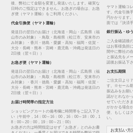
後、弊社にて金額を変更し発送いたします。確実な
ヤマト運輸コ
日時のご指定はできません。お急ぎの場合は、お急
す。代金引換手
ぎ便（ヤマト運輸）をご利用ください。
円かかります
面では『決済
代金引換便（ヤマト運輸）
銀行振込・ゆ
発送日の翌日のお届け（北海道・岡山・広島県（福
山市のみ対象）・鳥取・島根県（松江市、安来市の
ご入金確認後
み対象）・香川・徳島・愛媛・高知・福岡・佐賀・
はお客様負担
大分・長崎・熊本・宮崎・鹿児島・沖縄は発送日の
間中に弊社の
2日後（翌々日））
と振込先をメ
認後お振込下
お急ぎ便（ヤマト運輸）
お支払期限
発送日の翌日のお届け（北海道・岡山・広島県（福
山市のみ対象）・鳥取・島根県（松江市、安来市の
ご注文日より
み対象）・香川・徳島・愛媛・高知・福岡・佐賀・
す。※セール
大分・長崎・熊本・宮崎・鹿児島・沖縄は発送日の
振込みをお願
2日後（翌々日））
認がとれなか
せていただきま
お届け時間帯の指定方法
がかかる場合
ショッピングカートの備考欄に時間帯をご記入下さ
便、もしくは
い（午前中，14：00～16：00，16：00～18：00，1
い。
8：00～20：00，19：00～21：00）
お急ぎの方は時間指定はせず「お急ぎ」とのみお書
お支払い方法
きください。一番早くお届けできる時間を弊社で指