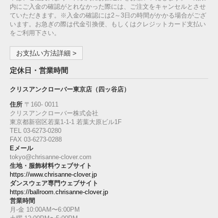
内にご入金の確認がとれなかった際には、ご注文をキャンセルとさせ
ていただきます。※入金の確認には2～3日の時間がかかる場合がござ
います。お急ぎの際は代金引換便、もしくはクレジットカード支払い
をご利用下さい。
お支払い方法詳細 >
定休日・営業時間
クリスアンクローバー東京店（四ッ谷店）
住所
〒160‐ 0011
クリスアンクローバー株式会社
東京都新宿区若葉1‐1-1 若葉大原ビル1F
TEL 03-6273-0280
FAX 03-6273-0288
Eメール
tokyo@chrisanne-clover.com
生地・服飾材料ウェブサイト
https://www.chrisanne-clover.jp
ダンスウェア専門ウェブサイト
https://ballroom.chrisanne-clover.jp
営業時間
月-金 10:00AM〜6:00PM