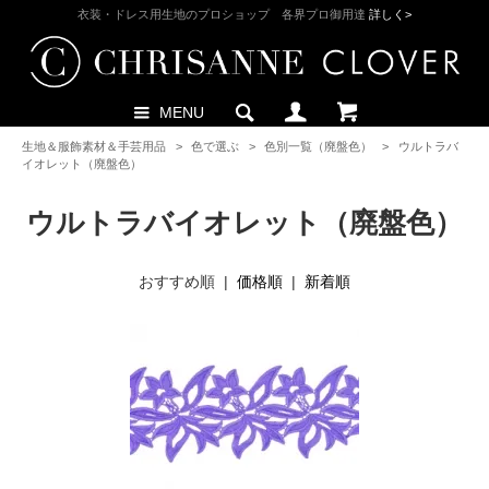
衣装・ドレス用生地のプロショップ 各界プロ御用達
詳しく>
MENU
生地＆服飾素材＆手芸用品
>
色で選ぶ
>
色別一覧（廃盤色）
>
ウルトラバ
イオレット（廃盤色）
ウルトラバイオレット（廃盤色）
おすすめ順 |
価格順
|
新着順