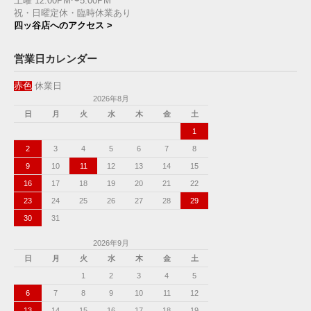
土曜 12:00PM〜5:00PM
祝・日曜定休・臨時休業あり
四ッ谷店へのアクセス >
営業日カレンダー
赤色
休業日
2026年8月
日
月
火
水
木
金
土
1
2
3
4
5
6
7
8
9
10
11
12
13
14
15
16
17
18
19
20
21
22
23
24
25
26
27
28
29
30
31
2026年9月
日
月
火
水
木
金
土
1
2
3
4
5
6
7
8
9
10
11
12
13
14
15
16
17
18
19