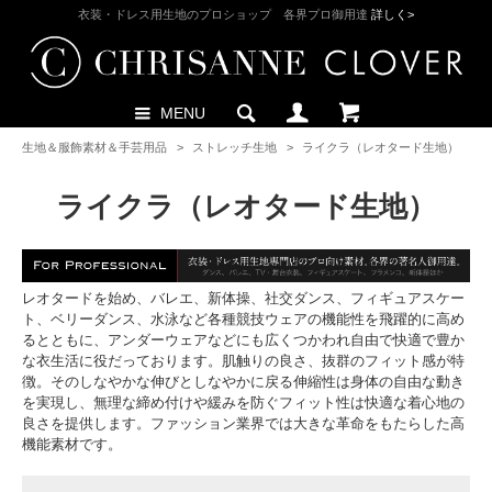
衣装・ドレス用生地のプロショップ 各界プロ御用達
詳しく>
MENU
生地＆服飾素材＆手芸用品
>
ストレッチ生地
>
ライクラ（レオタード生地）
ライクラ（レオタード生地）
レオタードを始め、バレエ、新体操、社交ダンス、フィギュアスケー
ト、ベリーダンス、水泳など各種競技ウェアの機能性を飛躍的に高め
るとともに、アンダーウェアなどにも広くつかわれ自由で快適で豊か
な衣生活に役だっております。肌触りの良さ、抜群のフィット感が特
徴。そのしなやかな伸びとしなやかに戻る伸縮性は身体の自由な動き
を実現し、無理な締め付けや緩みを防ぐフィット性は快適な着心地の
良さを提供します。ファッション業界では大きな革命をもたらした高
機能素材です。