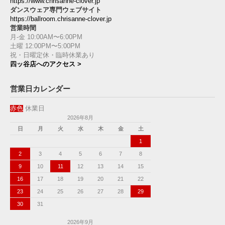
https://www.chrisanne-clover.jp
ダンスウェア専門ウェブサイト
https://ballroom.chrisanne-clover.jp
営業時間
月-金 10:00AM〜6:00PM
土曜 12:00PM〜5:00PM
祝・日曜定休・臨時休業あり
四ッ谷店へのアクセス >
営業日カレンダー
赤色
休業日
2026年8月
日
月
火
水
木
金
土
1
2
3
4
5
6
7
8
9
10
11
12
13
14
15
16
17
18
19
20
21
22
23
24
25
26
27
28
29
30
31
2026年9月