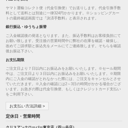
ヤマト運輸コレクト便（代金引換便）でお送りします。代金引換手数
料として送料とは別途に一律324円かかります。※ショッピングカー
トの最終確認画面では『決済手数料』と表示されます。
銀行振込・ゆうちょ振替
ご入金確認後の発送となります。また、振込手数料はお客様負担にて
お願い致します。受注後の営業時間中に弊社の在庫を確認・確保し、
改めてご請求額と振込先をメールにてご連絡致します。そちらを確認
後お振込下さい。
お支払期限
ご注文日より７日以内にお振込みをお願いいたします。※セール期間
中は、ご注文日より３日以内にお振込みをお願いいたします。※期限
内にご入金の確認がとれなかった際には、ご注文をキャンセルとさせ
ていただきます。※入金の確認には2～3日の時間がかかる場合がござ
います。お急ぎの際は代金引換便、もしくはクレジットカード支払い
をご利用下さい。
お支払い方法詳細 >
定休日・営業時間
クリスアンクローバー東京店（四ッ谷店）