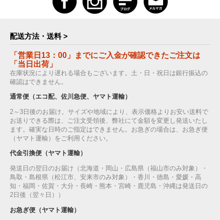
配送方法・送料 >
「営業日13：00」までにご入金が確認できたご注文は
「当日出荷」
在庫状況により遅れる場合もございます。土・日・祝日は銀行振込の
確認はできません。
通常便（エコ配、佐川急便、ヤマト運輸）
2～3日後のお届け。サイズや地域により、表示価格よりお安い送料で
お送りできる際は、ご注文受領後、弊社にて金額を変更し発送いたし
ます。確実な日時のご指定はできません。お急ぎの場合は、お急ぎ便
（ヤマト運輸）をご利用ください。
代金引換便（ヤマト運輸）
発送日の翌日のお届け（北海道・岡山・広島県（福山市のみ対象）・
鳥取・島根県（松江市、安来市のみ対象）・香川・徳島・愛媛・高
知・福岡・佐賀・大分・長崎・熊本・宮崎・鹿児島・沖縄は発送日の
2日後（翌々日））
お急ぎ便（ヤマト運輸）