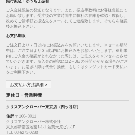
銀行振込・ゆうちょ振替
ご入金確認後の発送となります。また、振込手数料はお客様負担にて
お願い致します。受注後の営業時間中に弊社の在庫を確認・確保し、
改めてご請求額と振込先をメールにてご連絡致します。そちらを確認
後お振込下さい。
お支払期限
ご注文日より７日以内にお振込みをお願いいたします。※セール期間
中は、ご注文日より３日以内にお振込みをお願いいたします。※期限
内にご入金の確認がとれなかった際には、ご注文をキャンセルとさせ
ていただきます。※入金の確認には2～3日の時間がかかる場合がござ
います。お急ぎの際は代金引換便、もしくはクレジットカード支払い
をご利用下さい。
お支払い方法詳細 >
定休日・営業時間
クリスアンクローバー東京店（四ッ谷店）
住所
〒160‐ 0011
クリスアンクローバー株式会社
東京都新宿区若葉1‐1-1 若葉大原ビル1F
TEL 03-6273-0280