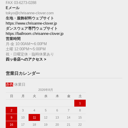
FAX 03-6273-0288
Eメール
tokyo@chrisanne-clover.com
生地・服飾材料ウェブサイト
https://www.chrisanne-clover.jp
ダンスウェア専門ウェブサイト
https://ballroom.chrisanne-clover.jp
営業時間
月-金 10:00AM〜6:00PM
土曜 12:00PM〜5:00PM
祝・日曜定休・臨時休業あり
四ッ谷店へのアクセス >
営業日カレンダー
赤色
休業日
2026年8月
日
月
火
水
木
金
土
1
2
3
4
5
6
7
8
9
10
11
12
13
14
15
16
17
18
19
20
21
22