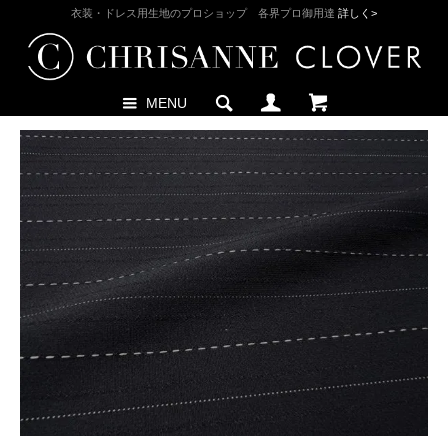
衣装・ドレス用生地のプロショップ 各界プロ御用達
詳しく>
MENU