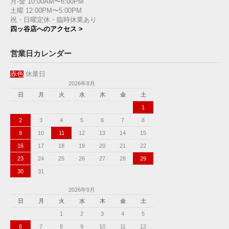
月-金 10:00AM〜6:00PM
土曜 12:00PM〜5:00PM
祝・日曜定休・臨時休業あり
四ッ谷店へのアクセス >
営業日カレンダー
赤色
休業日
2026年8月
日
月
火
水
木
金
土
1
2
3
4
5
6
7
8
9
10
11
12
13
14
15
16
17
18
19
20
21
22
23
24
25
26
27
28
29
30
31
2026年9月
日
月
火
水
木
金
土
1
2
3
4
5
6
7
8
9
10
11
12