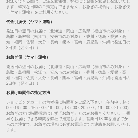
お送りできる際は、ご注文受領後、弊社にて金額を変更し発送いたし
ます。確実な日時のご指定はできません。お急ぎの場合は、お急ぎ便
（ヤマト運輸）をご利用ください。
代金引換便（ヤマト運輸）
発送日の翌日のお届け（北海道・岡山・広島県（福山市のみ対象）・
鳥取・島根県（松江市、安来市のみ対象）・香川・徳島・愛媛・高
知・福岡・佐賀・大分・長崎・熊本・宮崎・鹿児島・沖縄は発送日の
2日後（翌々日））
お急ぎ便（ヤマト運輸）
発送日の翌日のお届け（北海道・岡山・広島県（福山市のみ対象）・
鳥取・島根県（松江市、安来市のみ対象）・香川・徳島・愛媛・高
知・福岡・佐賀・大分・長崎・熊本・宮崎・鹿児島・沖縄は発送日の
2日後（翌々日））
お届け時間帯の指定方法
ショッピングカートの備考欄に時間帯をご記入下さい（午前中，14：
00～16：00，16：00～18：00，18：00～20：00，19：00～21：00）
お急ぎの方は時間指定はせず「お急ぎ」とのみお書きください。一番
早くお届けできる時間を弊社で指定します。営業日13:00を過ぎてか
らのご注文で、お急ぎの場合は必ずお電話にてご連絡をお願いいたし
ます。