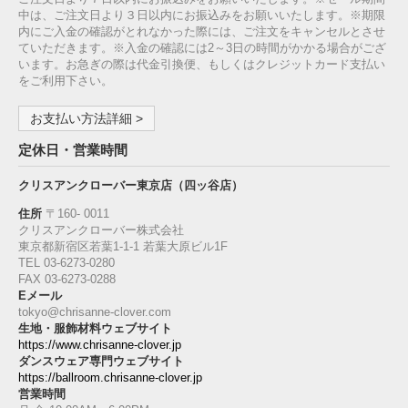
中は、ご注文日より３日以内にお振込みをお願いいたします。※期限
内にご入金の確認がとれなかった際には、ご注文をキャンセルとさせ
ていただきます。※入金の確認には2～3日の時間がかかる場合がござ
います。お急ぎの際は代金引換便、もしくはクレジットカード支払い
をご利用下さい。
お支払い方法詳細 >
定休日・営業時間
クリスアンクローバー東京店（四ッ谷店）
住所
〒160‐ 0011
クリスアンクローバー株式会社
東京都新宿区若葉1‐1-1 若葉大原ビル1F
TEL 03-6273-0280
FAX 03-6273-0288
Eメール
tokyo@chrisanne-clover.com
生地・服飾材料ウェブサイト
https://www.chrisanne-clover.jp
ダンスウェア専門ウェブサイト
https://ballroom.chrisanne-clover.jp
営業時間