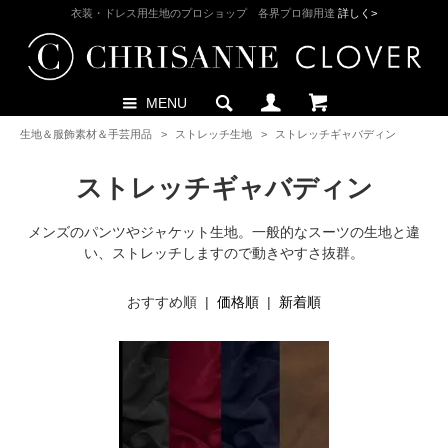
衣装・ドレス用生地のプロショップ 各界プロ御用達
詳しく>
MENU
生地＆服飾素材＆手芸用品
>
ストレッチ生地
>
ストレッチギャバディン
ストレッチギャバディン
メンズのパンツやジャケット生地。一般的なスーツの生地と違
い、ストレッチしますので動きやすさ抜群。
おすすめ順 |
価格順
|
新着順