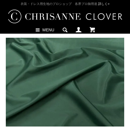
衣装・ドレス用生地のプロショップ 各界プロ御用達
詳しく>
MENU