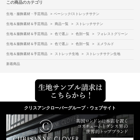
この商品のカテゴリ
生地・服飾素材・手芸用品
>
ベーシック/ストレッチサテン
生地＆服飾素材＆手芸用品
>
商品一覧
>
ストレッチサテン
生地＆服飾素材＆手芸用品
>
色で選ぶ
>
色別一覧
>
フォレストグリーン
生地＆服飾素材＆手芸用品
>
色で選ぶ
>
色別一覧
>
エメラルド
生地＆服飾素材＆手芸用品
>
ストレッチ生地
>
ストレッチサテン生地
新着商品
クリスアンクローバーグループ・ウェブサイト