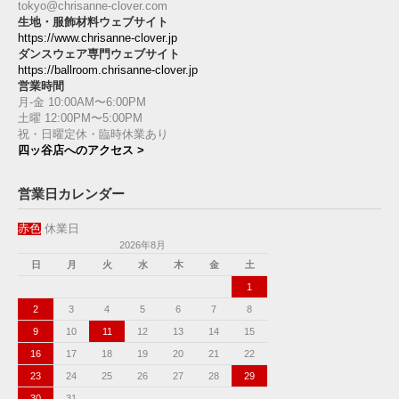
tokyo@chrisanne-clover.com
生地・服飾材料ウェブサイト
https://www.chrisanne-clover.jp
ダンスウェア専門ウェブサイト
https://ballroom.chrisanne-clover.jp
営業時間
月-金 10:00AM〜6:00PM
土曜 12:00PM〜5:00PM
祝・日曜定休・臨時休業あり
四ッ谷店へのアクセス >
営業日カレンダー
赤色
休業日
2026年8月
日
月
火
水
木
金
土
1
2
3
4
5
6
7
8
9
10
11
12
13
14
15
16
17
18
19
20
21
22
23
24
25
26
27
28
29
30
31