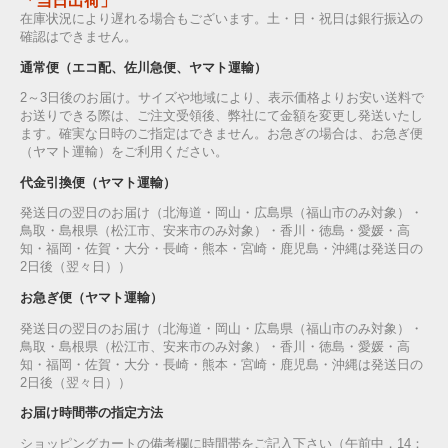
「当日出荷」
在庫状況により遅れる場合もございます。土・日・祝日は銀行振込の
確認はできません。
通常便（エコ配、佐川急便、ヤマト運輸）
2～3日後のお届け。サイズや地域により、表示価格よりお安い送料で
お送りできる際は、ご注文受領後、弊社にて金額を変更し発送いたし
ます。確実な日時のご指定はできません。お急ぎの場合は、お急ぎ便
（ヤマト運輸）をご利用ください。
代金引換便（ヤマト運輸）
発送日の翌日のお届け（北海道・岡山・広島県（福山市のみ対象）・
鳥取・島根県（松江市、安来市のみ対象）・香川・徳島・愛媛・高
知・福岡・佐賀・大分・長崎・熊本・宮崎・鹿児島・沖縄は発送日の
2日後（翌々日））
お急ぎ便（ヤマト運輸）
発送日の翌日のお届け（北海道・岡山・広島県（福山市のみ対象）・
鳥取・島根県（松江市、安来市のみ対象）・香川・徳島・愛媛・高
知・福岡・佐賀・大分・長崎・熊本・宮崎・鹿児島・沖縄は発送日の
2日後（翌々日））
お届け時間帯の指定方法
ショッピングカートの備考欄に時間帯をご記入下さい（午前中，14：