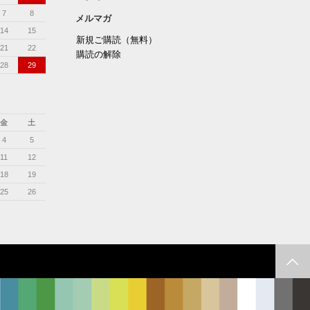
7
8
メルマガ
14
15
新規ご購読（無料）
21
22
購読の解除
28
29
金
土
4
5
11
12
18
19
25
26