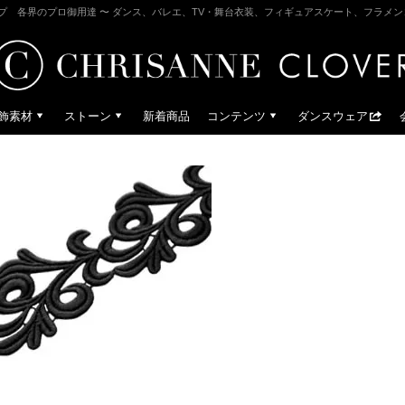
プ 各界のプロ御用達 〜 ダンス、バレエ、TV・舞台衣装、フィギュアスケート、フラメ
飾素材
ストーン
新着商品
コンテンツ
ダンスウェア