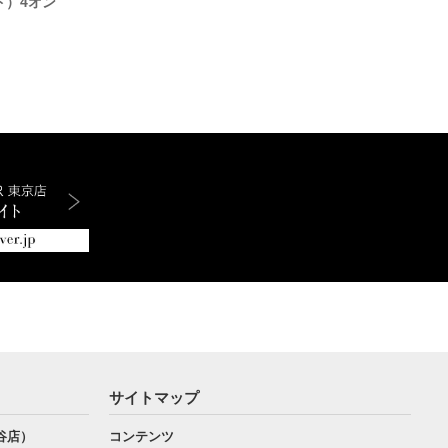
ド）4オン
クリス
サイトマップ
谷店）
コンテンツ