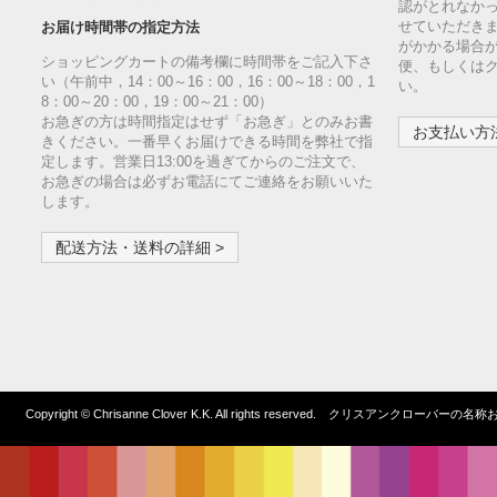
認がとれなか
せていただきま
お届け時間帯の指定方法
がかかる場合
ショッピングカートの備考欄に時間帯をご記入下さ
便、もしくは
い（午前中，14：00～16：00，16：00～18：00，1
い。
8：00～20：00，19：00～21：00）
お急ぎの方は時間指定はせず「お急ぎ」とのみお書
お支払い方法
きください。一番早くお届けできる時間を弊社で指
定します。営業日13:00を過ぎてからのご注文で、
お急ぎの場合は必ずお電話にてご連絡をお願いいた
します。
配送方法・送料の詳細 >
Copyright © Chrisanne Clover K.K. All rights reserved. クリスア