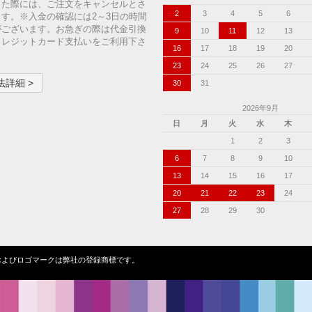
った際には、ご注文をキャンセルとさ
2
3
4
5
6
す。※入金の確認には2～3日の時間
がございます。お急ぎの際は代金引換
9
10
11
12
13
クレジットカード支払いをご利用下さ
16
17
18
19
20
23
24
25
26
27
詳細 >
30
31
2026年9月
日
月
火
水
木
1
2
3
6
7
8
9
10
13
14
15
16
17
20
21
22
23
24
27
28
29
30
ンクローバーの名称およびロゴマークは弊社の登録商標です。