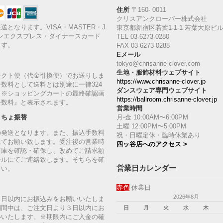
住所
〒160‐ 0011
クリスアンクローバー株式会社
送となります。VISA・MASTER・J
東京都新宿区若葉1‐1-1 若葉大原ビル
ンエクスプレス・ダイナースカード
TEL 03-6273-0280
ます。
FAX 03-6273-0288
Eメール
tokyo@chrisanne-clover.com
生地・服飾材料ウェブサイト
レクト便（代金引換便）でお送りしま
https://www.chrisanne-clover.jp
数料として送料とは別途に一律324
ダンスウェア専門ウェブサイト
。※ショッピングカートの最終確認画
https://ballroom.chrisanne-clover.jp
手数料』と表示されます。
営業時間
月-金 10:00AM〜6:00PM
うちょ振替
土曜 12:00PM〜5:00PM
の発送となります。また、振込手数料
祝・日曜定休・臨時休業あり
にてお願い致します。受注後の営業時
四ッ谷店へのアクセス >
在庫を確認・確保し、改めてご請求額
ールにてご連絡致します。そちらを確
営業日カレンダー
さい。
赤色
休業日
2026年8月
７日以内にお振込みをお願いいたしま
期間中は、ご注文日より３日以内にお
日
月
火
水
木
いいたします。※期限内にご入金の確