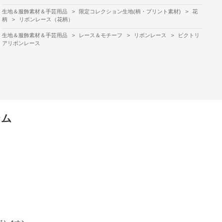
生地＆服飾素材＆手芸用品
>
限定コレクション生地(柄・プリント素材)
>
花
柄
>
リボンレース（花柄）
生地＆服飾素材＆手芸用品
>
レース＆モチーフ
>
リボンレース
>
ビクトリ
アリボンレース
テム
リフトアップブラカップ タン