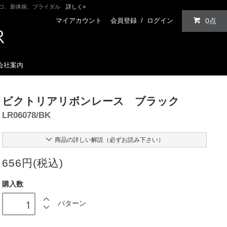
ンコ、新体操、ブライダル
詳しく>
マイアカウント
会員登録
/
ログイン
0点
会社案内
ビクトリアリボンレース ブラック
LR06078/BK
商品の詳しい解説（必ずお読み下さい）
656円(税込)
購入数
パターン