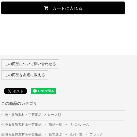
カートに入れる
この商品について問い合わせる
この商品を友達に教える
この商品のカテゴリ
生地・服飾素材・手芸用品
>
レース類
生地＆服飾素材＆手芸用品
>
商品一覧
>
リボンレース
生地＆服飾素材＆手芸用品
>
色で選ぶ
>
色別一覧
>
ブラック