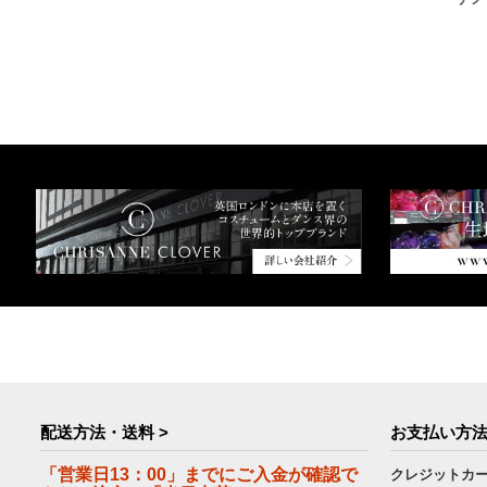
クリスタル・グルー（石用ボンド）4オン
ス（約113ml）
配送方法・送料 >
お支払い方法
「営業日13：00」までにご入金が確認で
クレジットカ