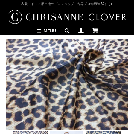
衣装・ドレス用生地のプロショップ 各界プロ御用達
詳しく>
MENU