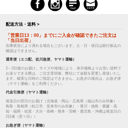
配送方法・送料 >
「営業日13：00」までにご入金が確認できたご注文は
「当日出荷」
在庫状況により遅れる場合もございます。土・日・祝日は銀行振込の
確認はできません。
通常便（エコ配、佐川急便、ヤマト運輸）
2～3日後のお届け。サイズや地域により、表示価格よりお安い送料で
お送りできる際は、ご注文受領後、弊社にて金額を変更し発送いたし
ます。確実な日時のご指定はできません。お急ぎの場合は、お急ぎ便
（ヤマト運輸）をご利用ください。
代金引換便（ヤマト運輸）
発送日の翌日のお届け（北海道・岡山・広島県（福山市のみ対象）・
鳥取・島根県（松江市、安来市のみ対象）・香川・徳島・愛媛・高
知・福岡・佐賀・大分・長崎・熊本・宮崎・鹿児島・沖縄は発送日の
2日後（翌々日））
お急ぎ便（ヤマト運輸）