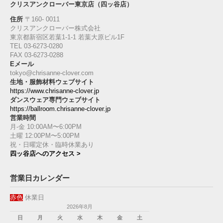
クリスアンクローバー東京店（四ッ谷店）
住所
〒160‐ 0011
クリスアンクローバー株式会社
東京都新宿区若葉1‐1-1 若葉大原ビル1F
TEL 03-6273-0280
FAX 03-6273-0288
Eメール
tokyo@chrisanne-clover.com
生地・服飾材料ウェブサイト
https://www.chrisanne-clover.jp
ダンスウェア専門ウェブサイト
https://ballroom.chrisanne-clover.jp
営業時間
月-金 10:00AM〜6:00PM
土曜 12:00PM〜5:00PM
祝・日曜定休・臨時休業あり
四ッ谷店へのアクセス >
営業日カレンダー
赤色
休業日
2026年8月
日
月
火
水
木
金
土