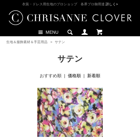
衣装・ドレス用生地のプロショップ 各界プロ御用達
詳しく>
MENU
生地＆服飾素材＆手芸用品
>
サテン
サテン
おすすめ順 |
価格順
|
新着順