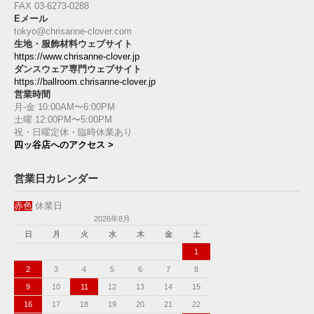
FAX 03-6273-0288
Eメール
tokyo@chrisanne-clover.com
生地・服飾材料ウェブサイト
https://www.chrisanne-clover.jp
ダンスウェア専門ウェブサイト
https://ballroom.chrisanne-clover.jp
営業時間
月-金 10:00AM〜6:00PM
土曜 12:00PM〜5:00PM
祝・日曜定休・臨時休業あり
四ッ谷店へのアクセス >
営業日カレンダー
赤色
休業日
2026年8月
日
月
火
水
木
金
土
1
2
3
4
5
6
7
8
9
10
11
12
13
14
15
16
17
18
19
20
21
22