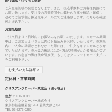
銀行振込・ゆうちょ振替
ご入金確認後の発送となります。また、振込手数料はお客様負担にて
お願い致します。受注後の営業時間中に弊社の在庫を確認・確保し、
改めてご請求額と振込先をメールにてご連絡致します。そちらを確認
後お振込下さい。
お支払期限
ご注文日より７日以内にお振込みをお願いいたします。※セール期間
中は、ご注文日より３日以内にお振込みをお願いいたします。※期限
内にご入金の確認がとれなかった際には、ご注文をキャンセルとさせ
ていただきます。※入金の確認には2～3日の時間がかかる場合がござ
います。お急ぎの際は代金引換便、もしくはクレジットカード支払い
をご利用下さい。
お支払い方法詳細 >
定休日・営業時間
クリスアンクローバー東京店（四ッ谷店）
住所
〒160‐ 0011
クリスアンクローバー株式会社
東京都新宿区若葉1‐1-1 若葉大原ビル1F
TEL 03-6273-0280