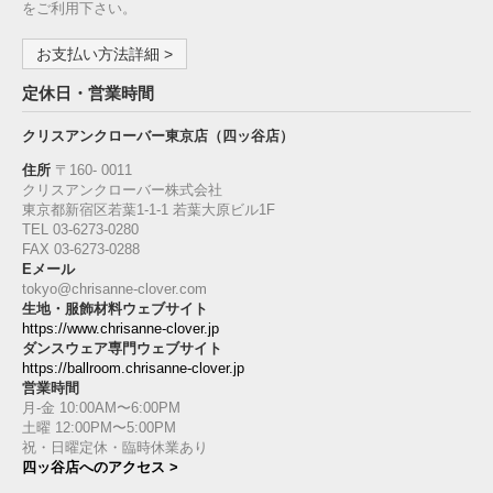
をご利用下さい。
お支払い方法詳細 >
定休日・営業時間
クリスアンクローバー東京店（四ッ谷店）
住所
〒160‐ 0011
クリスアンクローバー株式会社
東京都新宿区若葉1‐1-1 若葉大原ビル1F
TEL 03-6273-0280
FAX 03-6273-0288
Eメール
tokyo@chrisanne-clover.com
生地・服飾材料ウェブサイト
https://www.chrisanne-clover.jp
ダンスウェア専門ウェブサイト
https://ballroom.chrisanne-clover.jp
営業時間
月-金 10:00AM〜6:00PM
土曜 12:00PM〜5:00PM
祝・日曜定休・臨時休業あり
四ッ谷店へのアクセス >