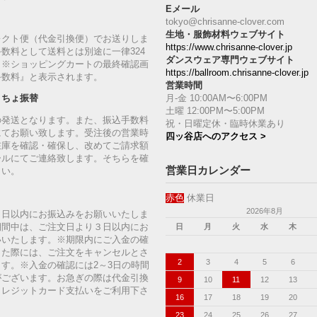
Eメール
tokyo@chrisanne-clover.com
生地・服飾材料ウェブサイト
レクト便（代金引換便）でお送りしま
https://www.chrisanne-clover.jp
数料として送料とは別途に一律324
ダンスウェア専門ウェブサイト
。※ショッピングカートの最終確認画
https://ballroom.chrisanne-clover.jp
手数料』と表示されます。
営業時間
月-金 10:00AM〜6:00PM
うちょ振替
土曜 12:00PM〜5:00PM
の発送となります。また、振込手数料
祝・日曜定休・臨時休業あり
にてお願い致します。受注後の営業時
四ッ谷店へのアクセス >
在庫を確認・確保し、改めてご請求額
ールにてご連絡致します。そちらを確
営業日カレンダー
さい。
赤色
休業日
2026年8月
７日以内にお振込みをお願いいたしま
期間中は、ご注文日より３日以内にお
日
月
火
水
木
いいたします。※期限内にご入金の確
った際には、ご注文をキャンセルとさ
2
3
4
5
6
す。※入金の確認には2～3日の時間
がございます。お急ぎの際は代金引換
9
10
11
12
13
クレジットカード支払いをご利用下さ
16
17
18
19
20
23
24
25
26
27