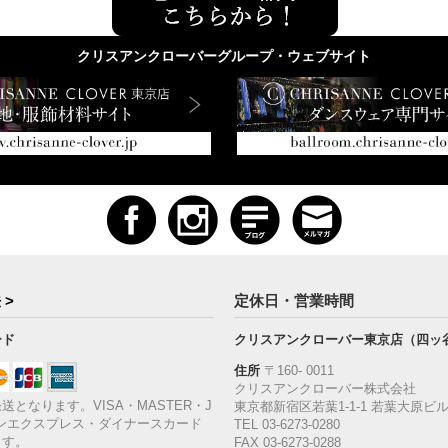
クリスアンクローバーグループ・ウェブサイト
 >
定休日・営業時間
ード
クリスアンクローバー東京店（四ッ
住所
〒160‐ 0011
クリスアンクローバー株式会社
送となります。VISA・MASTER・J
東京都新宿区若葉1‐1-1 若葉大原ビル
ンエクスプレス・ダイナースカード
TEL 03-6273-0280
ます。
FAX 03-6273-0288