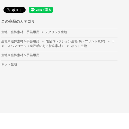
この商品のカテゴリ
生地・服飾素材・手芸用品
>
メタリック生地
生地＆服飾素材＆手芸用品
>
限定コレクション生地(柄・プリント素材)
>
ラ
メ・スパンコール（光沢感のある特殊素材）
>
ネット生地
生地＆服飾素材＆手芸用品
ネット生地