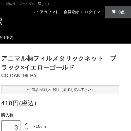
ンコ、新体操、ブライダル
詳しく>
マイアカウント
会員登録
/
ログイン
0点
会社案内
アニマル柄フィルメタリックネット ブ
ラック×イエローゴールド
CC-DAN199-BY
商品の詳しい解説（必ずお読み下さい）
418円(税込)
購入数
×10cm