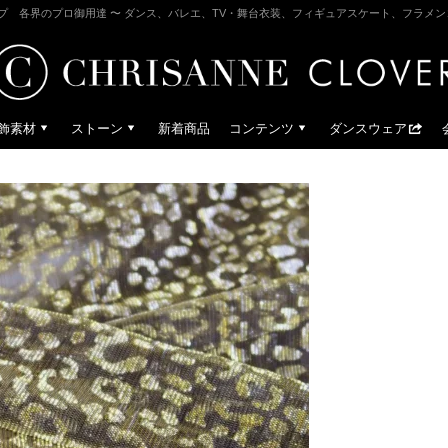
プ 各界のプロ御用達 〜 ダンス、バレエ、TV・舞台衣装、フィギュアスケート、フラメ
飾素材
ストーン
新着商品
コンテンツ
ダンスウェア