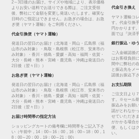
2～3日後のお届け。サイズや地域により、表示価格
代金引き換え
よりお安い送料でお送りできる際は、ご注文受領
後、弊社にて金額を変更し発送いたします。確実な
ヤマト運輸コ
日時のご指定はできません。お急ぎの場合は、お急
す。代金引換手
ぎ便（ヤマト運輸）をご利用ください。
円かかります
面では『決済
代金引換便（ヤマト運輸）
銀行振込・ゆ
発送日の翌日のお届け（北海道・岡山・広島県（福
山市のみ対象）・鳥取・島根県（松江市、安来市の
ご入金確認後
み対象）・香川・徳島・愛媛・高知・福岡・佐賀・
はお客様負担
大分・長崎・熊本・宮崎・鹿児島・沖縄は発送日の
間中に弊社の
2日後（翌々日））
と振込先をメ
認後お振込下
お急ぎ便（ヤマト運輸）
お支払期限
発送日の翌日のお届け（北海道・岡山・広島県（福
山市のみ対象）・鳥取・島根県（松江市、安来市の
ご注文日より
み対象）・香川・徳島・愛媛・高知・福岡・佐賀・
す。※セール
大分・長崎・熊本・宮崎・鹿児島・沖縄は発送日の
振込みをお願
2日後（翌々日））
認がとれなか
せていただきま
お届け時間帯の指定方法
がかかる場合
ショッピングカートの備考欄に時間帯をご記入下さ
便、もしくは
い（午前中，14：00～16：00，16：00～18：00，1
い。
8：00～20：00，19：00～21：00）