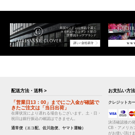
配送方法・送料 >
お支払い方法
「営業日13：00」までにご入金が確認で
クレジットカ
きたご注文は「当日出荷」
在庫状況により遅れる場合もございます。土・日・
祝日は銀行振込の確認はできません。
決済確認後の発
CB・アメリカ
通常便（エコ配、佐川急便、ヤマト運輸）
がお使い頂け